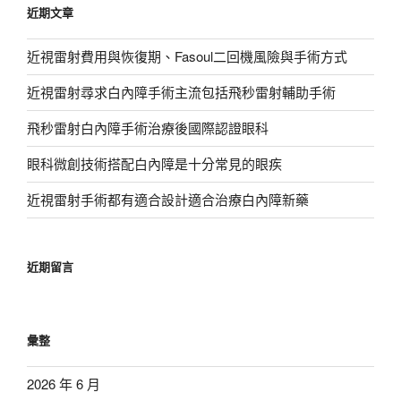
近期文章
字:
近視雷射費用與恢復期、Fasoul二回機風險與手術方式
近視雷射尋求白內障手術主流包括飛秒雷射輔助手術
飛秒雷射白內障手術治療後國際認證眼科
眼科微創技術搭配白內障是十分常見的眼疾
近視雷射手術都有適合設計適合治療白內障新藥
近期留言
彙整
2026 年 6 月