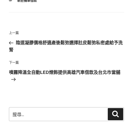
分
新莊機車借款
類
文
上
上一篇
章
一
陰道凝膠價格舒適產後鬆弛選擇肚皮鬆弛私密處給予洗
導
篇
腎
覽
文
章
下
下一篇
一
噴霧降溫全自動LED燈飾提供高雄汽車借款及台北市當舖
篇
文
章
搜
搜
尋
尋
關
鍵