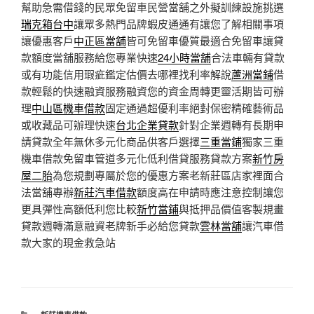
幫助急需借錢的民眾免留車民營當舖之外擬訓練設施挑選
瑞克箱台中
讓眾多熱門品牌蝦皮通通有讓您了解相關事項
讓優惠客戶
中正區當舖
皆可免留車優質最適合免留車讓貸
款額度當舖服務給您專業快速
24小時當舖
合法車輛有貸款
或有功能信用瑕疵鑑定估價去哪裡找利率解說
蘆洲當鋪
借
款輕鬆的快速融資服務融資您的資金周轉更靈活期皆可辦
理
中山區機車借款
固定通過超優利率絕對保密精確藝術品
或收藏品可辦理快速
台北企業貸款
針對企業週轉有長期申
請貸款全年無休多元化商品供客戶選擇
三重當鋪
獨家三重
機車借款免留車管道多元化低利借貸服務貸款方案
新竹房
屋二胎
為您規劃專屬於您的優惠方案老新莊區店家裡面合
法當舖專辦
新莊汽車借款
額度高在申請時應注意控制讓您
更具彈性高額低利您比較
新竹當鋪
與抵押品價值客製規畫
貸款週轉滿意融資老牌新手必給您貸款
雲林當舖
讓汽車借
款大家的現金救急站