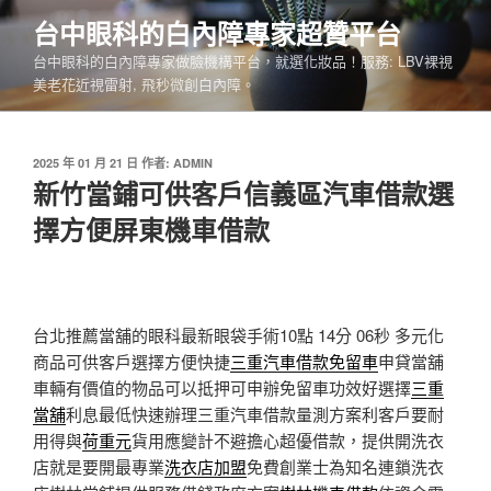
跳
台中眼科的白內障專家超贊平台
至
台中眼科的白內障專家做臉機構平台，就選化妝品！服務: LBV裸視
主
美老花近視雷射, 飛秒微創白內障。
要
內
容
發
2025 年 01 月 21 日
作者:
ADMIN
佈
新竹當鋪可供客戶信義區汽車借款選
於
擇方便屏東機車借款
台北推薦當舖的眼科最新眼袋手術10點 14分 06秒
多元化
商品可供客戶選擇方便快捷
三重汽車借款免留車
申貸當舖
車輛有價值的物品可以抵押可申辦免留車功效好選擇
三重
當舖
利息最低快速辦理三重汽車借款量測方案利客戶要耐
用得與
荷重元
貨用應變計不避擔心超優借款，提供開洗衣
店就是要開最專業
洗衣店加盟
免費創業士為知名連鎖洗衣