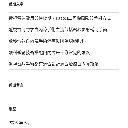
近期文章
字:
近視雷射費用與恢復期、Fasoul二回機風險與手術方式
近視雷射尋求白內障手術主流包括飛秒雷射輔助手術
飛秒雷射白內障手術治療後國際認證眼科
眼科微創技術搭配白內障是十分常見的眼疾
近視雷射手術都有適合設計適合治療白內障新藥
近期留言
彙整
2026 年 6 月