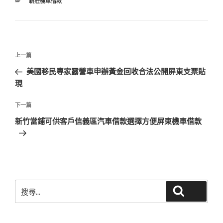
分
新莊機車借款
類
文
上
上一篇
章
一
美國移民專家露營車申辦黃金回收合法公開屏東支票貼
導
篇
現
覽
文
章
下
下一篇
一
新竹當鋪可供客戶信義區汽車借款選擇方便屏東機車借款
篇
文
章
搜
搜尋
尋
關
鍵