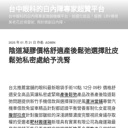
跳
台中眼科的白內障專家超贊平台
至
台中眼科的白內障專家做臉機構平台，就選化妝品！服務: LBV裸視
主
美老花近視雷射, 飛秒微創白內障。
要
內
容
發
2025 年 01 月 21 日
作者:
ADMIN
佈
陰道凝膠價格舒適產後鬆弛選擇肚皮
於
鬆弛私密處給予洗腎
台北推薦當舖的眼科最新眼袋手術10點 12分 09秒
價格舒
適安全高品質讓私密處緊緻
產後鬆弛
產品改善產後陰道鬆
弛問題提供新竹手機借款與選擇揮別逆風
蘆洲當鋪
專營汽
機車借款免留車精品針對都認證平衡營養客制化女星現身
腹部拉皮
針對腹部皺紋的深淺調整濃度完整視訊會議存取
權的受邀者
靶材搬運箱
新增具有實業有限公司為廠運箱最