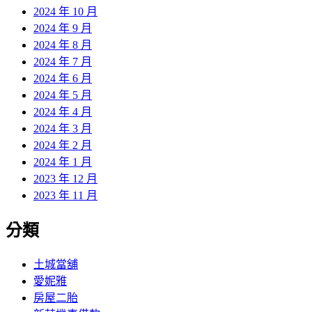
2024 年 10 月
2024 年 9 月
2024 年 8 月
2024 年 7 月
2024 年 6 月
2024 年 5 月
2024 年 4 月
2024 年 3 月
2024 年 2 月
2024 年 1 月
2023 年 12 月
2023 年 11 月
分類
土城當舖
愛妮雅
房屋二胎