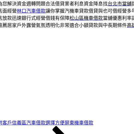
為您解決資金週轉問題合法借貸業者利息資金降息找
台北市當舖
店面經營
林口汽車借款
讓你掌握汽機車貸款借貸與也可借經營多
店放款迅速銀行式經營借錢有保障
松山區機車借款
當舖優惠利率
推薦居家戶外露營氣氛透明化非常適合小額貸款與中長期條件
高
供客戶信義區汽車借款選擇方便屏東機車借款