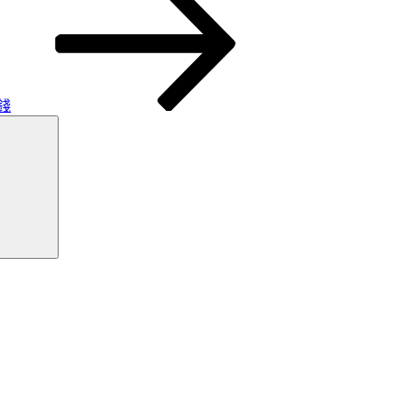
錢
搜
尋