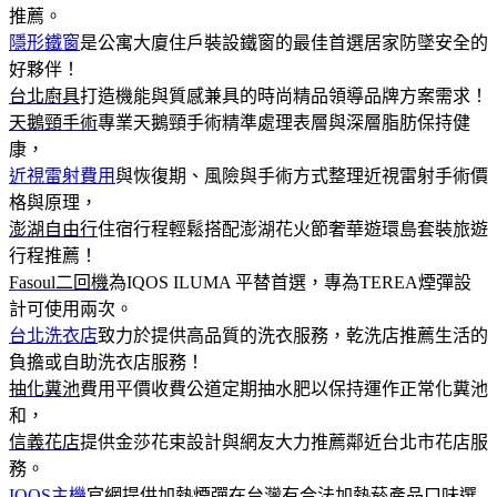
推薦。
隱形鐵窗
是公寓大廈住戶裝設鐵窗的最佳首選居家防墜安全的
好夥伴！
台北廚具
打造機能與質感兼具的時尚精品領導品牌方案需求！
天鵝頸手術
專業天鵝頸手術精準處理表層與深層脂肪保持健
康，
近視雷射費用
與恢復期、風險與手術方式整理近視雷射手術價
格與原理，
澎湖自由行
住宿行程輕鬆搭配澎湖花火節奢華遊環島套裝旅遊
行程推薦！
Fasoul二回機
為IQOS ILUMA 平替首選，專為TEREA煙彈設
計可使用兩次。
台北洗衣店
致力於提供高品質的洗衣服務，乾洗店推薦生活的
負擔或自助洗衣店服務！
抽化糞池
費用平價收費公道定期抽水肥以保持運作正常化糞池
和，
信義花店
提供金莎花束設計與網友大力推薦鄰近台北市花店服
務。
IQOS主機
官網提供加熱煙彈在台灣有合法加熱菸產品口味選