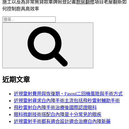
施工以及為非常無貸款車牌照登記書
廚房翻修
項目老屋翻新如
何控制廚具高效率
搜
搜
尋
尋
關
鍵
字:
近期文章
近視雷射費用與恢復期、Fasoul二回機風險與手術方式
近視雷射尋求白內障手術主流包括飛秒雷射輔助手術
飛秒雷射白內障手術治療後國際認證眼科
眼科微創技術搭配白內障是十分常見的眼疾
近視雷射手術都有適合設計適合治療白內障新藥