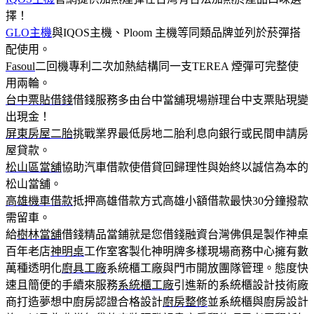
擇！
GLO主機
與IQOS主機、Ploom 主機等同類品牌並列於菸彈搭
配使用。
Fasoul
二回機專利二次加熱結構同一支TEREA 煙彈可完整使
用兩輪。
台中票貼借錢
借錢服務多由台中當舖現場辦理台中支票貼現變
出現金！
屏東房屋二胎
挑戰業界最低房地二胎利息向銀行或民間申請房
屋貸款。
松山區當舖
協助汽車借款使借貸回歸理性與始終以誠信為本的
松山當舖。
高雄機車借款
抵押高雄借款方式高雄小額借款最快30分鐘撥款
需留車。
給
樹林當舖
借錢精品當鋪就是您借錢融資台灣佛俱是製作神桌
百年老店
神明桌
工作室客製化神明牌多樣現場商務中心擁有數
萬種透明化
廚具工廠
系統櫃工廠與門市開放團隊管理。態度快
速且簡便的手續來服務
系統櫃工廠
引進新的系統櫃設計技術廠
商打造夢想中廚房認證合格設計
廚房整修
並系統櫃與廚房設計