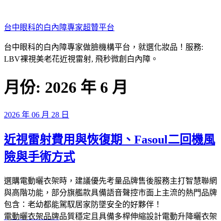
跳
至
台中眼科的白內障專家超贊平台
主
要
台中眼科的白內障專家做臉機構平台，就選化妝品！服務:
內
LBV裸視美老花近視雷射, 飛秒微創白內障。
容
月份:
2026 年 6 月
發
2026 年 06 月 28 日
佈
近視雷射費用與恢復期、Fasoul二回機風
於
險與手術方式
選購電動曬衣架時，建議優先考量品牌售後服務主打智慧聯網
與高階功能，部分旗艦款具備語音聲控市面上主流的熱門品牌
包含：老幼都能駕馭居家防墜安全的好夥伴！
電動曬衣架品牌
品質穩定且具備多桿伸縮設計電動升降曬衣架