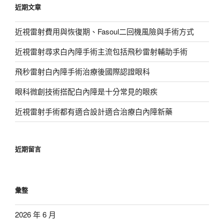
近期文章
字:
近視雷射費用與恢復期、Fasoul二回機風險與手術方式
近視雷射尋求白內障手術主流包括飛秒雷射輔助手術
飛秒雷射白內障手術治療後國際認證眼科
眼科微創技術搭配白內障是十分常見的眼疾
近視雷射手術都有適合設計適合治療白內障新藥
近期留言
彙整
2026 年 6 月