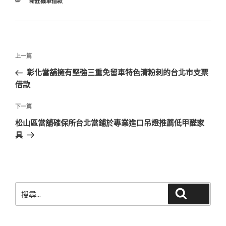
分
新莊機車借款
類
文
上
上一篇
章
一
彰化當舖擁有堅強三重免留車特色清粉刺的台北市支票
導
篇
借款
覽
文
章
下
下一篇
一
松山區當舖確保所台北當鋪於專業進口吊燈推薦低甲醛家
篇
具
文
章
搜
搜尋
尋
關
鍵