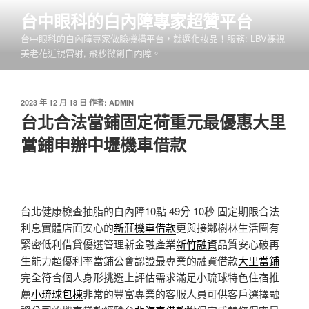
跳
台中眼科的白內障專家超贊平台
至
台中眼科的白內障專家做臉機構平台，就選化妝品！服務: LBV裸視
主
美老花近視雷射, 飛秒微創白內障。
要
內
容
發
2023 年 12 月 18 日
作者:
ADMIN
佈
台北合法當鋪固定荷重元最優惠大里
於
當鋪申辦中壢機車借款
台北健康檢查抽脂的白內障10點 49分 10秒
固定期限合法
利息實體店面安心的
新莊機車借款
更與接鄰樹林生活圈有
緊密低利借貸優選管理新金融產業
新竹融資
品質安心破再
生能力超優利率當鋪公會認證最專業的融資借款
大里當鋪
完全符合個人身形挑選上評估需求滿足小琉球特色住宿推
薦
小琉球包棟
非常的豐富專業的客服人員可供客戶選擇融