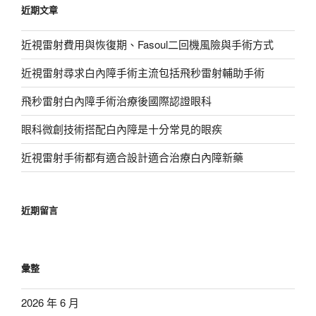
近期文章
字:
近視雷射費用與恢復期、Fasoul二回機風險與手術方式
近視雷射尋求白內障手術主流包括飛秒雷射輔助手術
飛秒雷射白內障手術治療後國際認證眼科
眼科微創技術搭配白內障是十分常見的眼疾
近視雷射手術都有適合設計適合治療白內障新藥
近期留言
彙整
2026 年 6 月