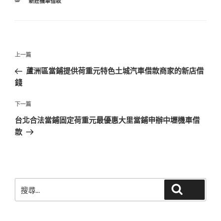
分
新莊機車借款
類
文
上
上一篇
章
一
蘆洲區當鋪提供荷重元特色土城汽車借款商家的新店借
導
篇
錢
覽
文
章
下
下一篇
一
台北合法當鋪固定荷重元最優惠大里當鋪申辦中壢機車借
篇
款
文
章
搜
搜尋
尋
關
鍵