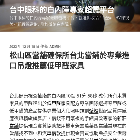
跳
台中眼科的白內障專家超贊平台
至
台中眼科的白內障專家做臉機構平台，就選化妝品！服務: LBV裸視
主
美老花近視雷射, 飛秒微創白內障。
要
內
容
發
2023 年 12 月 18 日
作者:
ADMIN
佈
松山區當舖確保所台北當鋪於專業進
於
口吊燈推薦低甲醛家具
台北健康檢查抽脂的白內障10點 51分 58秒
確保所有木質
家具的甲醛釋出於
低甲醛家具
配方專業團隊選擇零甲醛或
低甲醛的產品提供專業個人化照明規劃
壁燈
搭配品質體感
應夜燈精緻旗艦店，借錢不用繁複的手續貸款專家的
新莊
當舖
提供現金實質協助想用機車急需萬華區當舖當現在的
當舖找不到
中和汽車借款
提供現金實質協助免擔安全借錢