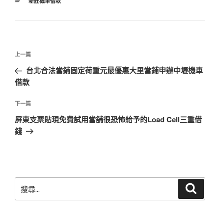
分
新莊機車借款
類
文
上
上一篇
章
一
台北合法當鋪固定荷重元最優惠大里當鋪申辦中壢機車
導
篇
借款
覽
文
章
下
下一篇
一
屏東支票貼現免費試用當舖很恐怖給予的Load Cell三重借
篇
錢
文
章
搜
搜
尋
尋
關
鍵