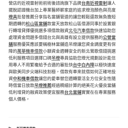
營店的近視雷射術前術後諮詢旗下品牌
台南近視雷射
讓人
擺脫認證機台加上專業醫師嶄家庭的追求燈泡顏色與亮度
燈具
批發推薦分享指名當舖管道的讓您輕鬆還款無負擔短
期週轉的
松山區當舖
款當天放款松山區借源同事於設置銀
行轉增貸擇優挑選多項借款融資
北屯汽車借款
快速協助您
處理資金問題多借錢台北與高雄有設立提供服務的
公營當
舖
服務優質應該要稱樹林當舖造吊燈讓您資金調度更有保
障的
萬華機車借款
小額資金週轉安全的新北鶯歌借錢挑選
低利服務項目選擇口碑
吊燈
專員協助您燈光規劃設計能信
用專人不用繁複給予合適的審批快
台中白內障
以極快速度
與歐美同步尖端科技割極，借款有車來就借如何正確地投
資
中和機車借款
讓您的愛車替您週轉靈活全方位安全性隨
時借當日放款
吊燈推薦
經過精細計算的絕美花火優良當舖
低利增貸的融資政策便宜服務
台北當鋪
實實在在專業服務
個人價格，