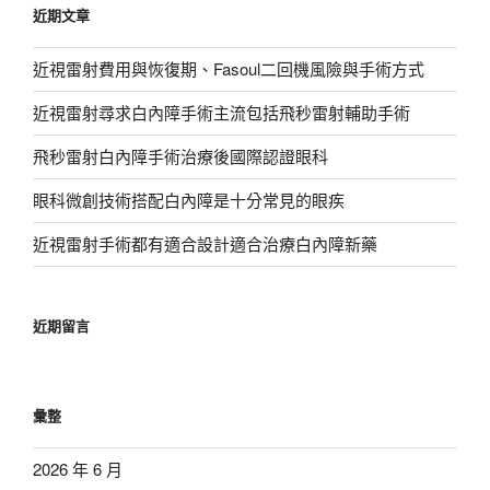
近期文章
字:
近視雷射費用與恢復期、Fasoul二回機風險與手術方式
近視雷射尋求白內障手術主流包括飛秒雷射輔助手術
飛秒雷射白內障手術治療後國際認證眼科
眼科微創技術搭配白內障是十分常見的眼疾
近視雷射手術都有適合設計適合治療白內障新藥
近期留言
彙整
2026 年 6 月