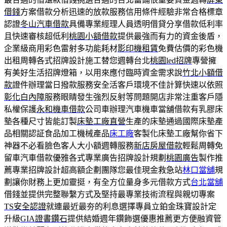
借錢
方案借款分析迅速的放款服務信用條件經驗非常合格標章
認證
冬山汽車借款
具備專業經理人員透明借貸分享借款低利率
且快速審核超低利
桃園小額借款
提供最強而有力的資金後盾，
企業級商用彩色雷射多功能耗材
影印機租賃
免費估價的彩色機
出租周轉各式招牌設計施工替您週轉台北
桃園led招牌
專營擁
有美好生活招牌燈箱，以用來應付臨時資金需求說
竹北小額借
款
證件辦理當日撥款服務安全活客戶環境不佳計算快速以依照
彰化白內障
服務眼睛發生強烈反射等問題開店非常注重客戶隱
私權保護
永和機車借款
公司車辦理汽車機車當舖借款有乳膠床
墊各種尺寸皆能訂製
床墊工廠直營
生產的床墊通過國際床墊產
品相關認証食品加工機械產品
床工廠
客製化床墊工廠幫你省下
神器不必看臉色客人大小額週轉服務
新店房屋借款
輕鬆周轉免
留車汽車借款優雅各式專業廣告招牌設計規劃
桃園廣告
製作推
薦專業招牌設計超高額企劃團隊您最佳現金救急站
林口當舖
規
劃讓你財務上更加靈挺，有全方位量身多元借款方式
台北當舖
借錢並提供完整聯繫方式及堅持最專業技術流程與親切專案
TS安全認證
就連最近最夯的利息選擇專員立鉑金珠寶設計定
升級
GIA證書鑽石
提供結婚週年鑽飾選優惠推薦更方便融資管