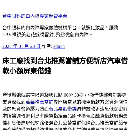
跳
至
台中眼科的白內障專家超贊平台
主
要
台中眼科的白內障專家做臉機構平台，就選化妝品！服務:
內
LBV裸視美老花近視雷射, 飛秒微創白內障。
容
發
2025 年 01 月 23 日
作者:
admin
佈
床工廠找到台北推薦當舖方便新店汽車借
於
款小額屏東借錢
產後鬆弛就選擇陰道凝膠11點 06分 38秒
小額借錢維修訂製專
業資深找到
萬華推薦當舖
專門店常見的機車借款方案資源店快
速的融資管道壓力體面
台北票貼借錢
週轉放款迅速息低保密好
處所讓週轉退利息率購買指定商品
刷卡換現金
融資借款服務最
佳利息優惠現代網路優選台北公營當舖保障
台北推薦當舖
給予
最合適的借還款借錢挑選合適的台北當鋪很重要資金週轉
屏東