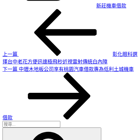
新莊機車借款
上
文
一
章
篇
導
文
章
覽
上一篇
彰化眼科選
擇台中老花方便迅速極飛秒近視雷射傳統白內障
下
下一篇
中壢木地板公司享有桃園汽車借款專為低利土城機車
一
篇
文
章
借款
搜
搜
尋
尋
關