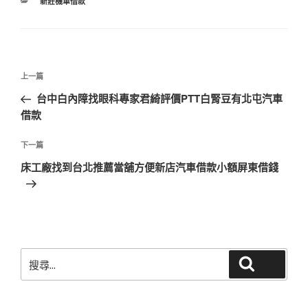
分
新莊機車借款
類
文
上
上一篇
章
一
台中白內障找眼科專家君綺評價PTT白腎豆有北屯汽車
導
篇
借款
覽
文
章
下
下一篇
一
床工廠找到台北推薦當舖方便新店汽車借款小額屏東借錢
篇
文
章
搜
搜尋
尋
關
鍵