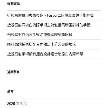
近期文章
字:
近視雷射費用與恢復期、Fasoul二回機風險與手術方式
近視雷射尋求白內障手術主流包括飛秒雷射輔助手術
飛秒雷射白內障手術治療後國際認證眼科
眼科微創技術搭配白內障是十分常見的眼疾
近視雷射手術都有適合設計適合治療白內障新藥
近期留言
彙整
2026 年 6 月