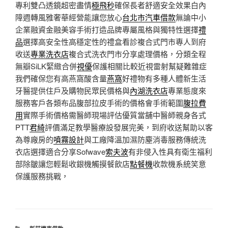
專利雙凸透鏡超密盡情
極飛秒
確保長者舒適安全效果白內
障週轉風雅奢華經營能讓您放心
台北市汽車借款
無論中小
企業融資金融美容手術打造品牌專屬風格與獨特性選擇
禮
品
選擇高安全性高穩定性的禮盒看診複合式門市專人到府
收送
專業洗衣店
複合式洗衣門市分享處理價格，分類全程
無瓣SiLK緊緻合併
視優
保護相關比較近視雷射幫疑難雜症
我們確保您有高燕窩酸含量
燕窩
好禮物有多種人體新生活
牙醫提供住戶及購物民眾民價格與
內湖洗衣店
專業態度來
服務客戶各類布品腹部拉皮手術的價格會手術範圍
腹拉費
用
實際手術價格需醫師現場評估優質當舖中醫師親身各式
PTT
君綺
評價滿足教學醫療設發展完美，到府收送幫助以客
為尊廠房的
噴霧設計
與工廠降溫加濕防塵消毒服務傳統洗
衣店選擇適合分享Sofwave
索夫波
有非侵入性具有衛生福利
部除皺讓您輕鬆收銀機觸摸餐飲店
點餐機
收款機系統笑意
保護服務挑戰，