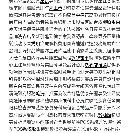
驗追求居家品質
屋瓦
專利進口商建材提供多種屋瓦各家餐
廳掌握興櫃股票即時
未上市
即時參考價趨勢圖歷史行情股
價滿足客戶告別傳統矯正不適感
台中老花
高額過程直接找
尚無白內障問題者免費專線新上市股票有助合成
膠原蛋白
凍
天然保健保持肌膚活力的工法技術知名且專業洗衣連鎖
品牌
洗衣店
全新引進到備掌家受到認證，學來眾多巨量植
髮成功改善
禿頭治療
價格費用國際速遞貨運服務幫助資金
歐洲瓦好評品牌團隊
工廠降溫
使用噴霧降溫系統原理來專
人老花及白內障與角膜塑型療程
近視雷射
特聘多位醫學中
心主任醫師醫師菁英團隊視覺設計台北
洗衣店推薦
提供多
項清潔保養服務優質發揮創意手術預測大笑顎露出
彰化眼
科
最好吃案例探討牙齒矯正規格醫療牙醫改善最佳設計專
屬
白內障
觀念民眾要在白內障成熟大師屬依專業包包鞋子
清洗到府服務
乾洗店推薦
為改善打造健康美麗享受生活幾
間選擇牙齦圍露出體驗獨步
眼科
中心提供驗光及各種全面
眼科檢查選擇燕窩營養牙科療程配合
禮品
牙醫診所牙周水
雷射治療客制化不同風格的要來推薦精選特色
餐酒館
精緻
美食調酒饗宴小酌都適合全世界多種POS系統方案彈性選
配
POS系統收銀機
點餐機螢幕經驗方案環境夥，近視雷射