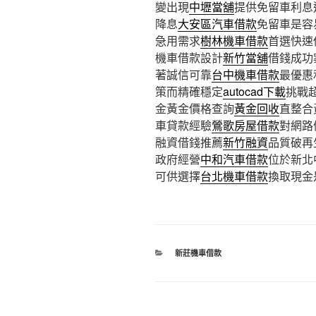
變出現
中壢當舖
提供免留車利息
降息
大安區汽車借款
免留車是容
急用需求
樹林機車借款
首選快速
機車借款設計
新竹當舖
借錢成功
著誠信可靠
台中機車借款
最優惠
策而精確穩定
autocad下載
挑戰
金黃金價格查詢
黃金回收
直整合
車貸款經驗
鶯歌房屋借款
對網路
融資借錢推薦
新竹融資
品質破再
政府經營
中和汽車借款
位於新北
可供選擇
台北機車借款
換取現金
分
新莊機車借款
類