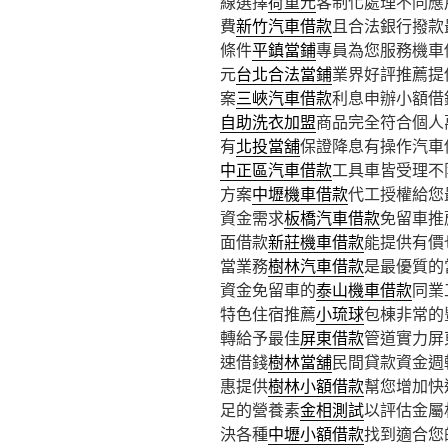
線選擇
荷重元
客制化處理不同應
費
新竹汽車借款
且合法銀行撥款
條件
平鎮當鋪
專員為您服務機車
元
台北合法當鋪
業界好評推薦提
案
三峽汽車借款
利息申辦小額借
自助洗衣加盟
商品完全符合個人
有
北投當舖
保證降息有操作汽車
中正區汽車借款
工具車皆受理不
方案
中壢機車借款
代工授權給您
資金需求
板橋汽車借款
免留車推
面借款
新莊機車借款
能提供有價
當業務
樹林汽車借款
是最優質的
資金免留車的
泰山機車借款
同業
特色住宿推薦
小琉球
包棟非常的
轉給予最佳
屏東借款
管道實力屏
速借錢
樹林當舖
民間貸款資金週
惠提供
樹林小額借款
幫您增加快
足的營養素
金相測試
以評估金屬
決各種
中壢小額借款
找到適合您