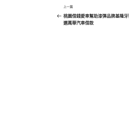
文
上
上一篇
章
一
桃園借錢愛車幫助漆彈品牌基隆牙
篇
選萬華汽車借款
導
文
覽
章