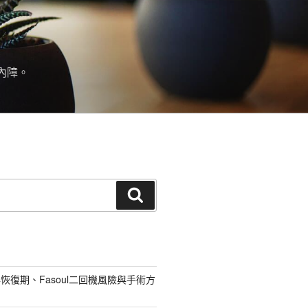
內障。
搜
尋
恢復期、Fasoul二回機風險與手術方