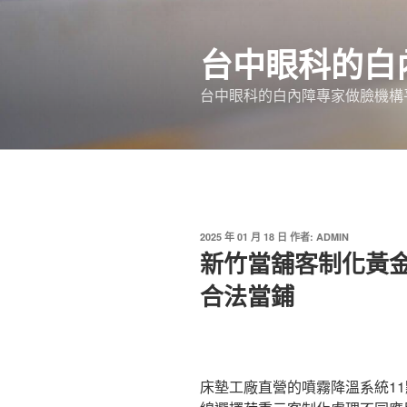
跳
至
台中眼科的白
主
要
台中眼科的白內障專家做臉機構平
內
容
發
2025 年 01 月 18 日
作者:
ADMIN
佈
新竹當舖客制化黃
於
合法當鋪
床墊工廠直營的噴霧降溫系統11點 