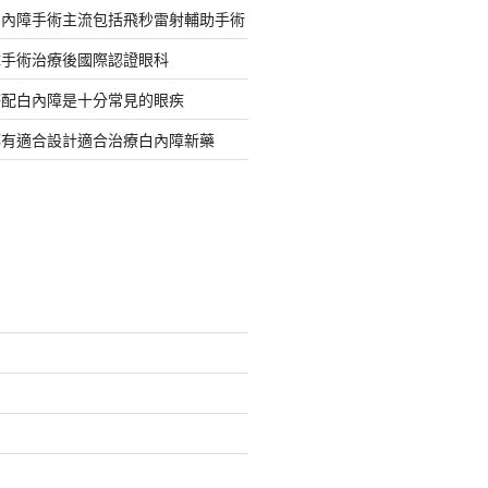
白內障手術主流包括飛秒雷射輔助手術
障手術治療後國際認證眼科
搭配白內障是十分常見的眼疾
都有適合設計適合治療白內障新藥