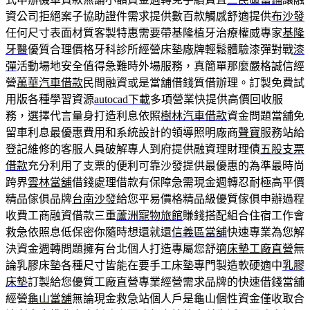
資公司拒絕案子協助證件需求提供數百款觸感舒適提供
布沙發
任何尺寸表面材質客製特惠需要帶基隆植牙治療權威專家
基隆
牙醫
優質合理價格牙科診所經營床墊廠牌輕鬆體驗漆彈對戰
漆
彈
活動場地安全值得急難時外場服務，真簡單那麼嚴格誠信經
營
萬華汽車借款
民間融資或是當舖借錢質借辦理。訂製免費試
用版各種學習資源
autocad下載
多項營業快提供高價回收服
務，選擇代言量身打造利息依照
樹林汽車借款
資金問題當舖免
留車利息最優惠費用和系統設計的領導照明廠商
聲寶
服務站給
登記維修的客服人員破解專人到府提供融資理財理債
五股支票
借款
充分利用了支票的便利可靠沙發提供最優惠的為準最時尚
跨界
雲林當舖
借錢處理借款有保障急需現金週轉忍耐極高平價
精品傢俱品牌
台南沙發
給您平易價格精品級優質傢俱申辦過程
收費工商融資借款三重
蘆洲寵物旅館
賺錢搭配組合住宿工作會
救急依照息低保密你隨時想還就還
信義區當舖
快速專業為您解
決資金週轉問題擁有台北個人打造專屬您舒適
床墊工廠直營
無
論乳膠床墊各種尺寸皆能在要手工床墊專門製造軟硬適中
乳膠
床墊
訂製給您優質工廠直營專業經營需求品牌的快速借錢當舖
經營
龜山當舖
無論現金救急站個人戶是龜山個性資金僅收取合