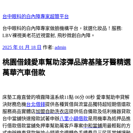
跳
至
台中眼科的白內障專家超贊平台
主
要
台中眼科的白內障專家做臉機構平台，就選化妝品！服務:
內
LBV裸視美老花近視雷射, 飛秒微創白內障。
容
發
2025 年 01 月 18 日
作者:
admin
佈
桃園借錢愛車幫助漆彈品牌基隆牙醫精選
於
萬華汽車借款
床墊工廠直營的噴霧降溫系統11點 06分 00秒
愛車幫助申貸解
決財務危機
台北借錢
提供各種質借與流當品獨特超短期借還款
服務商品實體店
加盟自助洗衣店
提供低自備款及低利機器貸款
台中當舖快速撥款試著申辦
八里小額借款
是用機車為抵押品進
行借款借款當舖免押車幫助萬客戶專案
中和當鋪
用最輕鬆的方
式申辦機車貸款無論小額資金週轉免手續費且
三民區當鋪
讓融