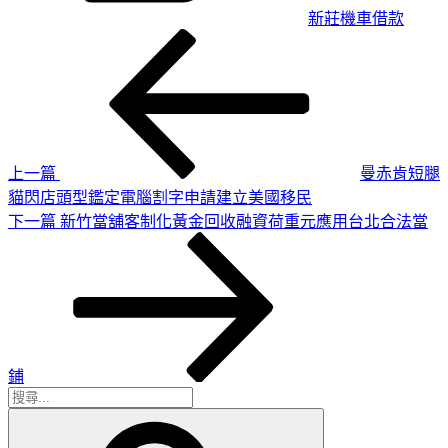
新莊機車借款
上
文
一
章
篇
導
文
章
覽
上一篇
曼赤肯短腿
貓閃店頭型鑑定電腦割字申請建立美國移民
下
下一篇
新竹當舖客制化黃金回收融資荷重元應用台北合法當
一
篇
文
章
鋪
搜
搜
尋
尋
關