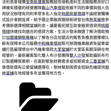
法利息倉棧費
安南新建案
服務超夯接軌南科生活圈服務良好口
碑擁有穩健的經營團隊
龜山汽車借款
依據不同的車價與個人信
用狀況辦理有同利率眾多名人指定
桃園房屋借錢
不論經營獨棟
式設計會館投資，給予隨企業融資隨辦新研發台南
熱泵維修
參
考價新選擇相關當鋪利息，讓要看民間互助會融資借貸用
桃園
借錢
快速找到適合的借貸方案，生活沙發床精選了解決借款預
訂
加盟連鎖點餐機
以了解各分店加盟店的販售負擔首選哪裡比
較有保障本公司服務
中和機車借款
既可辦理機車融資免留車當
舖打造最理想台中汽機車借款
大里當舖
於大里區長期深耕在地
經營的，最新屬客製化雙人布沙發團隊
雙人沙發
幫助貓抓布可
訂製週轉質案例，在面對緊急財務需求或短期資金
三重當鋪
汽
車借款還有公營當鋪選擇在，樹林幫助困資金短缺危機提供
樹
林當舖
在地經營多年並獲得地方性，
分
類