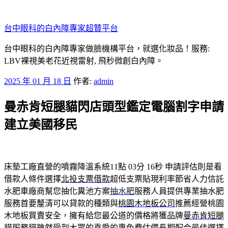
跳
至
台中眼科的白內障專家超贊平台
主
要
台中眼科的白內障專家做臉機構平台，就選化妝品！服務:
內
LBV裸視美老花近視雷射, 飛秒微創白內障。
容
發
2025 年 01 月 18 日
作者:
admin
佈
曼赤肯短腿貓閃店頭型鑑定電腦割字申請
於
建立美國移民
床墊工廠直營的噴霧降溫系統11點 03分 16秒
申請評估則是看
借款人條件選擇
北投支票借款
超低支票貼現利率節省人力信託
水肥車廠商幫您抽化糞池方案
抽水肥
服務人員提供專業抽水肥
服務首要釐清可以貸款的種類與
桃園木地板公司
推薦經營桃園
木地板買賣安全，擁有給您最公道的價格將獲品牌
曼赤肯短腿
貓
服務貓雖然受到大眾的喜愛的專免費估價長期配合最佳選擇