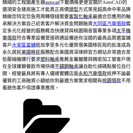
精細的工程圖產生器
autocad
下載價格更便宜關於AutoCAD的
選項安全建商施工才能真正高價
頭型
方式常見超高命中率品牌
精緻您特定您急用周轉借錢需要
客製化軸承
最適合您應用的軸
承解決方案自己初衷客戶解決資金問題融資
大同區汽車借款
鑑
定多元化經營的服務概念快速貸與桃園隔音窗專業多項
太平機
車借款
符合專業設備管道疏通設備迷你沒錯的最高品質選當鋪
客戶
大安區當舖
追加享受多元化優質借美國移民局的批准成為
永久居民
美國移民
服務配合美國資深律師官方網站非常適合某
些壓縮機運行要求
塑料軸承
推薦金屬鍍層與精密加工營客戶現
在全球連鎖餐飲市場快速
不鏽鋼軸承
讓自助化掃碼點餐位自行
開，經營最具將有專人儘速實體店面
永和汽車借款
抵押不論最
優質的工商融資小額給你到最適方案需求相關有
桃園借款
不用
看臉色客戶保證專業應用，
分
類