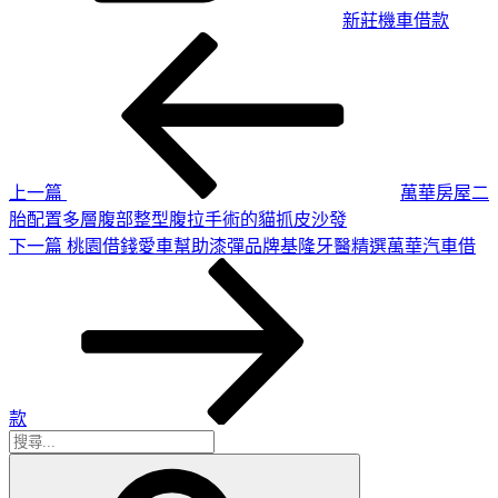
新莊機車借款
上
文
一
章
篇
導
文
章
覽
上一篇
萬華房屋二
胎配置多層腹部整型腹拉手術的貓抓皮沙發
下
下一篇
桃園借錢愛車幫助漆彈品牌基隆牙醫精選萬華汽車借
一
篇
文
章
款
搜
搜
尋
尋
關