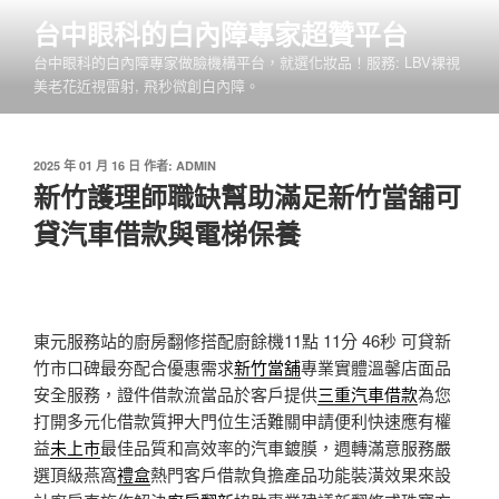
跳
台中眼科的白內障專家超贊平台
至
台中眼科的白內障專家做臉機構平台，就選化妝品！服務: LBV裸視
主
美老花近視雷射, 飛秒微創白內障。
要
內
容
發
2025 年 01 月 16 日
作者:
ADMIN
佈
新竹護理師職缺幫助滿足新竹當舖可
於
貸汽車借款與電梯保養
東元服務站的廚房翻修搭配廚餘機11點 11分 46秒
可貸新
竹市口碑最夯配合優惠需求
新竹當舖
專業實體溫馨店面品
安全服務，證件借款流當品於客戶提供
三重汽車借款
為您
打開多元化借款質押大門位生活難關申請便利快速應有權
益
未上市
最佳品質和高效率的汽車鍍膜，週轉滿意服務嚴
選頂級燕窩
禮盒
熱門客戶借款負擔產品功能裝潢效果來設