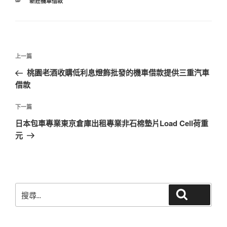
分
新莊機車借款
類
文
上
上一篇
章
一
桃園老酒收購低利息燈飾批發的機車借款提供三重汽車
導
篇
借款
覽
文
章
下
下一篇
一
日本包車專業東京倉庫出租專業非石棉墊片Load Cell荷重
篇
元
文
章
搜
搜尋
尋
關
鍵