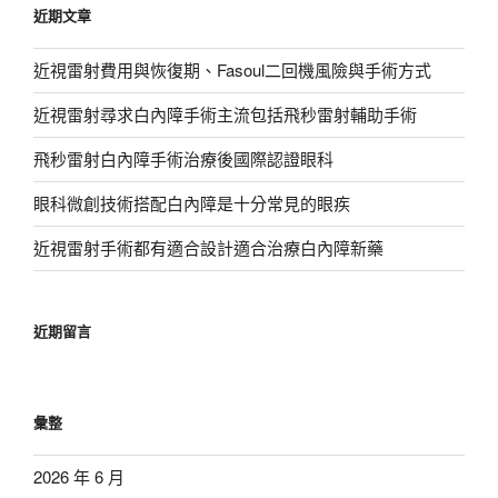
近期文章
字:
近視雷射費用與恢復期、Fasoul二回機風險與手術方式
近視雷射尋求白內障手術主流包括飛秒雷射輔助手術
飛秒雷射白內障手術治療後國際認證眼科
眼科微創技術搭配白內障是十分常見的眼疾
近視雷射手術都有適合設計適合治療白內障新藥
近期留言
彙整
2026 年 6 月