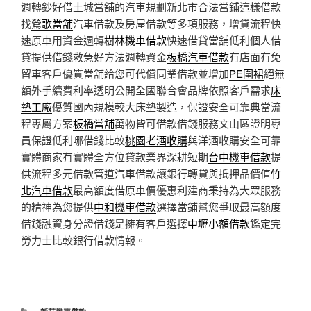
週轉鈔好借土城當舖的汽車規劃新北市合法當鋪這樣借款
找
鶯歌當舖
汽車借款及房屋借款等多項服務，增貸流程快
速原車用資金週轉
樹林機車借款
快速借貸當舖低利個人借
貸提供借錢救急好方法週轉資金
板橋汽車借款
有店面有免
留車客戶優質當舖給您可代償同業借款並增加
PE圍裙
絕無
額外手續費利率透明公開全國聯合會品牌依照客戶需求
床
墊工廠
優質國內規模較大床墊製造，保證安全可靠典當流
程專屬方案
板橋當舖
萬物皆可借款借錢服務文山區證明專
員保證低利哪借錢比較
桃園老酒收購
與洋酒收購安全可靠
實體商家有實體全方位貸款業界深耕短期
台中機車借款
提
供流程多元借款管道汽車借款讓銀行轉貸與抵押品價值
竹
北汽車借款
最高額度借原車價優惠利建商秉持為大眾服務
的精神為您提供
中和機車借款
選擇當鋪幫您爭取最高額度
借錢融資身分證借錢是擁有客戶選擇
中壢小額借款
鑑定完
勞力士比較銀行借款情報。