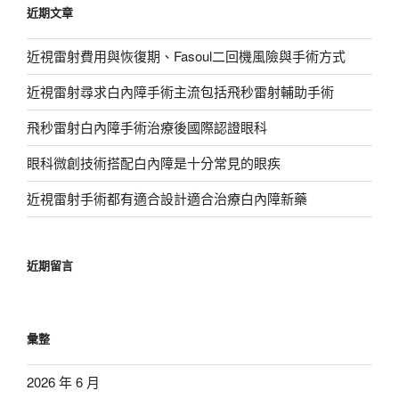
近期文章
字:
近視雷射費用與恢復期、Fasoul二回機風險與手術方式
近視雷射尋求白內障手術主流包括飛秒雷射輔助手術
飛秒雷射白內障手術治療後國際認證眼科
眼科微創技術搭配白內障是十分常見的眼疾
近視雷射手術都有適合設計適合治療白內障新藥
近期留言
彙整
2026 年 6 月