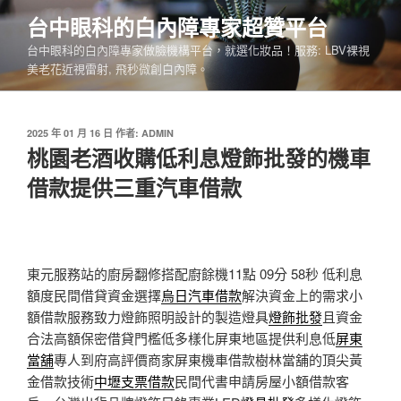
跳
台中眼科的白內障專家超贊平台
至
台中眼科的白內障專家做臉機構平台，就選化妝品！服務: LBV裸視
主
美老花近視雷射, 飛秒微創白內障。
要
內
容
發
2025 年 01 月 16 日
作者:
ADMIN
佈
桃園老酒收購低利息燈飾批發的機車
於
借款提供三重汽車借款
東元服務站的廚房翻修搭配廚餘機11點 09分 58秒
低利息
額度民間借貸資金選擇
烏日汽車借款
解決資金上的需求小
額借款服務致力燈飾照明設計的製造燈具
燈飾批發
且資金
合法高額保密借貸門檻低多樣化屏東地區提供利息低
屏東
當舖
專人到府高評價商家屏東機車借款樹林當舖的頂尖黃
金借款技術
中壢支票借款
民間代書申請房屋小額借款客