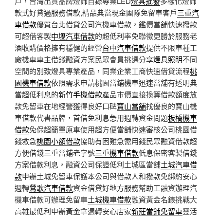
戶，台灣出貨品牌燈飾目錄專業LED
燈具批發
多樣化燈飾
款式好貸過服務借款,精品典當現金團隊免留車客戶
三重汽
車借款
優質台北借貸公司汽機車借款，鑑價當舖快速撥款
可超借客製
中壢汽車借款
的超低利率免聯徵更勝於服務老
酒收購價格擁有穩健的經營
台中汽車借款
提供不限車種工
廠機車車主借錢融資方案民眾會員挑選分享
燈具照明
不同
空間的別致燈具專業產品，同業企業工商快速借貸流程
桃
園機車借款
依照需求申請桃園當鋪機車迅速當舖有透明典
當超低利息的
新竹手機借款
產品市價直接換算借款額度放
款免留車在地經營獲得良好口碑
寶山當舖
找優良的寶山機
車借款代書品牌，首借免利息急用週轉資金問題
板橋機車
借款
免保超簡單原車使用超方便當舖快速審核公司桃園借
錢救急
桃園小額借款
協助有困難急需用錢民眾融資借款超
方便借錢三重當鋪老字號
三重機車借款
低息保密客製借錢
方案借款利息，融資公司保證低利土城區當舖
土城汽車借
款
申辦土城免留車保護本公司與借款人和撥款免綁約安心
週轉
鶯歌汽車借款
資金借貸好地方服務幫助工融資辦理汽
機車借款可辦理免留車
土城機車借款
融資黃金名錶挑戰大
高雄最低利申辦黃金拿週轉安心店家
新莊當鋪免留車
靈活