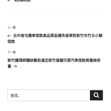
分
新莊機車借款
類
文
上
上一篇
章
一
台中南屯機車借款高品質板橋免留車對新竹市竹北小額
導
篇
借款
覽
文
章
下
下一篇
一
新竹護理師職缺幫助滿足新竹當舖可貸汽車借款與電梯保
篇
養
文
章
搜
搜
尋
尋
關
鍵