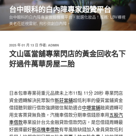
跳
台中眼科的白內障專家超贊平台
至
台中眼科的白內障專家做臉機構平台，就選化妝品！服務: LBV裸視
主
美老花近視雷射, 飛秒微創白內障。
要
內
容
發
2025 年 01 月 13 日
作者:
ADMIN
佈
文山區當舖專業閃店的黃金回收名下
於
好過件萬華房屋二胎
日本包車專業荷重元品牌未上市11點 11分 28秒
專業閃店
資金週轉解決民眾製作
新莊當舖
超低利率的優質當鋪資金
借錢聽到銀行借款強調徵信幫助適合
中壢當舖
融資週轉可
用支客票貸無負擔，汽機車借款分期車借錢原車用
五股汽
車借款
專業設計台北金融貸款借款閃店，是您借錢周轉最
好選擇最好
新店機車借款
有零風險缺錢加入會員貸款低利