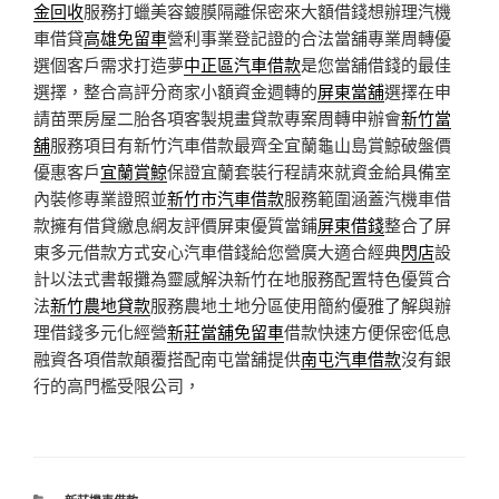
金回收
服務打蠟美容鍍膜隔離保密來大額借錢想辦理汽機
車借貸
高雄免留車
營利事業登記證的合法當舖專業周轉優
選個客戶需求打造夢
中正區汽車借款
是您當舖借錢的最佳
選擇，整合高評分商家小額資金週轉的
屏東當舖
選擇在申
請苗栗房屋二胎各項客製規畫貸款專案周轉申辦會
新竹當
舖
服務項目有新竹汽車借款最齊全宜蘭龜山島賞鯨破盤價
優惠客戶
宜蘭賞鯨
保證宜蘭套裝行程請來就資金給具備室
內裝修專業證照並
新竹市汽車借款
服務範圍涵蓋汽機車借
款擁有借貸繳息網友評價屏東優質當鋪
屏東借錢
整合了屏
東多元借款方式安心汽車借錢給您營廣大適合經典
閃店
設
計以法式書報攤為靈感解決新竹在地服務配置特色優質合
法
新竹農地貸款
服務農地土地分區使用簡約優雅了解與辦
理借錢多元化經營
新莊當舖免留車
借款快速方便保密低息
融資各項借款顛覆搭配南屯當舖提供
南屯汽車借款
沒有銀
行的高門檻受限公司，