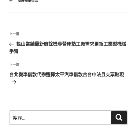
分
新莊機車借款
類
文
上
上一篇
章
一
龜山當舖最新廚餘機專營床墊工廠需求更新工業型機械
導
篇
手臂
覽
文
章
下
下一篇
一
台北機車借款代辦選擇太平汽車借款合台中法且支票貼現
篇
文
章
搜
搜
尋
尋
關
鍵