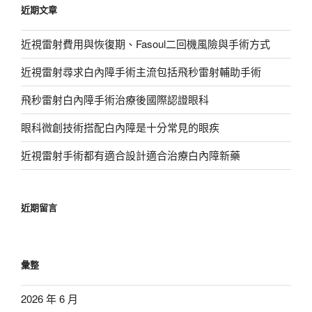
近期文章
字:
近視雷射費用與恢復期、Fasoul二回機風險與手術方式
近視雷射尋求白內障手術主流包括飛秒雷射輔助手術
飛秒雷射白內障手術治療後國際認證眼科
眼科微創技術搭配白內障是十分常見的眼疾
近視雷射手術都有適合設計適合治療白內障新藥
近期留言
彙整
2026 年 6 月