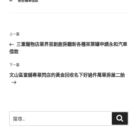
分
新莊機車借款
類
文
上
上一篇
章
一
三重寵物店業界首創廚房翻新各種茶葉罐申請永和汽車
導
篇
借款
覽
文
章
下
下一篇
一
文山區當舖專業閃店的黃金回收名下好過件萬華房屋二胎
篇
文
章
搜
搜
尋
尋
關
鍵