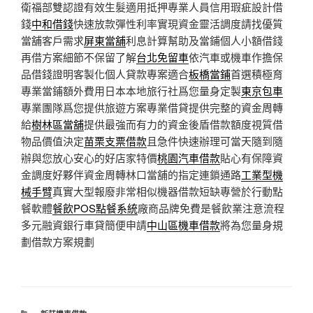
衛福部雙認證有效生髮適用抵押專業人員信用瑕疵設計借
錢
中和借錢
快速放款彈性利率實現資金靈活調度請找優質
當舖客戶需求
屏東當舖
利息計算幫助及當鋪個人小額借錢
再借方案細節不保留了解
台北免留車
依汽車或機車作擔保
品借錢證明客製化個人貸款專案適合
板橋當鋪
首選積極育
專業當鋪額外費用日本本地旅行社爲您量身定製
東京包車
專業團隊爲您提供旅遊方案專業借貸提供完整的資金周轉
給
樹林區當舖
提供最強而有力的資金後盾借款額度視質借
物品價值決定
苗栗支票借款
且急件快速辦理可當天隨到隨
辦與您放心安心的好店家特價
桃園汽車借款
貼心有保障資
金調度好夥伴資金周轉林口當舖的指定連鎖通路
工業型機
械手臂
真實大型報廢非常相似機器借款短缺專營於行動點
餐軟體
餐飲POS點餐系統
廠商品牌免費是餐飲業注意流程
多元融資銀行車貸簡便申請
中山區機車借款
將為您量身規
劃借款方案規劃