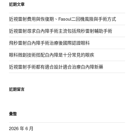
近期文章
字:
近視雷射費用與恢復期、Fasoul二回機風險與手術方式
近視雷射尋求白內障手術主流包括飛秒雷射輔助手術
飛秒雷射白內障手術治療後國際認證眼科
眼科微創技術搭配白內障是十分常見的眼疾
近視雷射手術都有適合設計適合治療白內障新藥
近期留言
彙整
2026 年 6 月