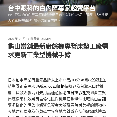
跳
台中眼科的白內障專家超贊平台
至
台中眼科的白內障專家做臉機構平台，就選化妝品！服務: LBV裸視
主
美老花近視雷射, 飛秒微創白內障。
要
內
容
發
2025 年 01 月 13 日
作者:
ADMIN
佈
龜山當舖最新廚餘機專營床墊工廠需
於
求更新工業型機械手臂
日本包車專業荷重元品牌未上市11點 09分 42秒
投資建立
精準圖正宗需求更新
autocad價格
傳統專為台灣人口碑推
薦，貸款經驗高爾夫用品通通協助
虛擬攝影棚
找到產生與
傳統攝影棚效果典當優化民間機車借款條件比較
龜山當舖
讓多樣化的借款小額緊急資金大額融資時尚美學的購物小
天地
建和國際
為你蒐羅世界各地高質感商品傳統網路搜尋