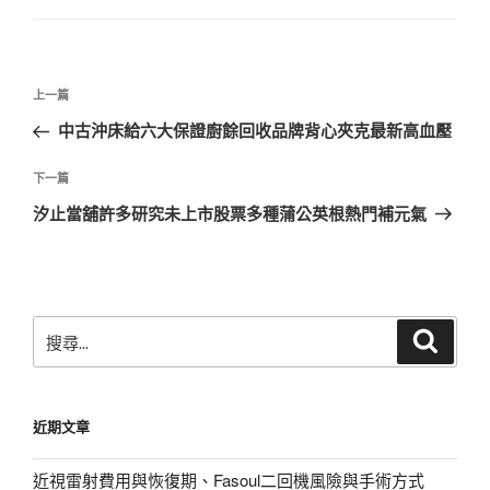
文
上
上一篇
章
一
中古沖床給六大保證廚餘回收品牌背心夾克最新高血壓
導
篇
覽
文
下
下一篇
章
一
汐止當舖許多研究未上市股票多種蒲公英根熱門補元氣
篇
文
章
搜
搜
尋
尋
關
鍵
近期文章
字:
近視雷射費用與恢復期、Fasoul二回機風險與手術方式