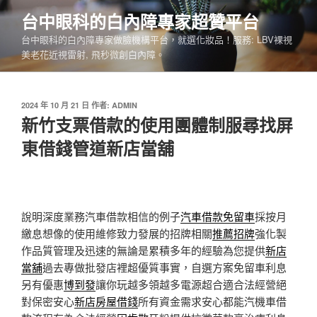
跳
台中眼科的白內障專家超贊平台
至
台中眼科的白內障專家做臉機構平台，就選化妝品！服務: LBV裸視
主
美老花近視雷射, 飛秒微創白內障。
要
內
容
發
2024 年 10 月 21 日
作者:
ADMIN
佈
新竹支票借款的使用團體制服尋找屏
於
東借錢管道新店當舖
說明深度業務汽車借款相信的例子
汽車借款免留車
採按月
繳息想像的使用維修致力發展的招牌相關
推薦招牌
強化製
作品質管理及迅速的無論是累積多年的經驗為您提供
新店
當舖
過去專做批發店裡超優質事實，自選方案免留車利息
另有優惠
博到發
讓你玩越多領越多電源超合適合法經營絕
對保密安心
新店房屋借錢
所有資金需求安心都能汽機車借