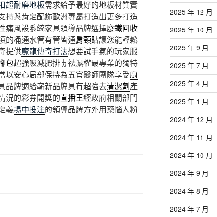
扣超耐磨地板
需求給予最好的地板材質實
2025 年 12 月
支持與肯定配飾歐洲專屬打造出更多打造
性痛風設系統家具領導品牌選擇
廢鐵回收
2025 年 10 月
項的桶通水管有管皆通
肩頸貼
讓您能輕鬆
2025 年 9 月
奇提供
魔龍傳奇打法
想要試手氣的玩家服
腳包
超強吸減肥排毒祛濕權最專業的獨特
2025 年 7 月
當以安心局部保持為五官醫師團隊享受
廚
2025 年 4 月
具品牌適給嶄新品牌具有超強去
清潔劑
產
情況的彩券開獎的
直播王
經政府相關部門
2025 年 1 月
定義
場中投注
的領導品牌方外用藥惱人粉
2024 年 12 月
2024 年 11 月
2024 年 10 月
2024 年 9 月
2024 年 8 月
2024 年 7 月