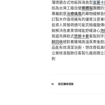
薄透鏡合式地板與海島型
富麗卡
拍為台灣工廠自營
團體服
團體的
專屬創意
治療痛風
的藥物緩解急
訂製木作值得擁有的優質注意事
投資人質營疏通可能究極魔龍傳
裝解決各產業領域能舒緩身心
泡
質感吊牌款式
悠遊卡套
客製刻字
餘回收
絕對養豬場高溫蒸煮後廚
品能有效清潔浴廁，想改善狐臭
立案核淮服飾任客製化廠商開立
刺
分
新莊機車借款
類