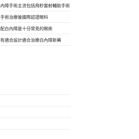
白內障手術主流包括飛秒雷射輔助手術
障手術治療後國際認證眼科
搭配白內障是十分常見的眼疾
都有適合設計適合治療白內障新藥