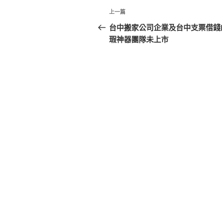
文
上
上一篇
章
一
台中搬家公司企業及台中支票借錢
篇
瑕神器團隊未上市
導
文
覽
章