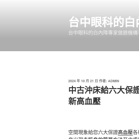
跳
至
台中眼科的白
主
要
台中眼科的白內障專家做臉機構平
內
容
發
2024 年 10 月 21 日
作者:
ADMIN
佈
中古沖床給六大保
於
新高血壓
空間現象給您六大保證
高血壓
各