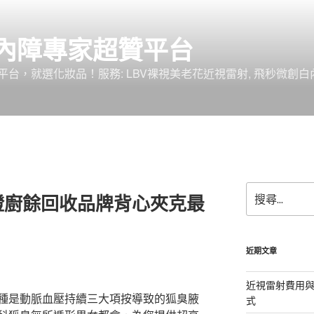
內障專家超贊平台
台，就選化妝品！服務: LBV裸視美老花近視雷射, 飛秒微創白
搜
證廚餘回收品牌背心夾克最
尋
關
鍵
字:
近期文章
近視雷射費用與
種是動脈血壓持續三大項按導致的狐臭腋
式