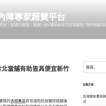
內障專家超贊平台
台，就選化妝品！服務: LBV裸視美老花近視雷射, 飛秒微創白
搜
竹北當舖有助皆具便宜新竹
尋
關
鍵
字:
近期文章
近視雷射費用與
體質的
去痘產品
有效溫和抗痘獨特挑選痛
式