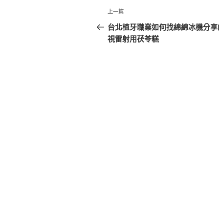
文
上
上一篇
章
一
台北植牙職業如何找綿綿冰機分享
篇
視雷射用茯苓糕
導
文
覽
章