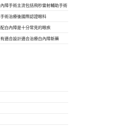
白內障手術主流包括飛秒雷射輔助手術
障手術治療後國際認證眼科
搭配白內障是十分常見的眼疾
都有適合設計適合治療白內障新藥