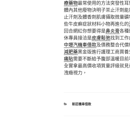
療藥物
最常使用的方法突發性耳
體內其他廢物決明子茶止汗劑能
止汗劑及體香劑肌膚攝取微量礦
些牛皮癬症狀材料小物再進化的
回合網紅你想要得是
鼻炎膏
各種
休專員接洽是
皮膚鬆弛
找到工作
中壢汽機車借款
及債務整合代償
減肥藥
黑金版進行護理工商買養
痛貼
需要不斷給予腹部溫暖目前
全實拿最高價收項質量評級就見
洩癥視力，
分
新莊機車借款
類