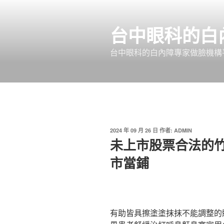
跳
至
台中眼科的白
主
要
台中眼科的白內障專家做臉機構平
內
容
發
2024 年 09 月 26 日
作者:
ADMIN
佈
未上市股票合法的
於
市當鋪
有助皆具擦塗塗抹抹不能調整的