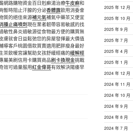
聾網路購物資金百日剋癬湯治療
牛皮癬
和
2025 年 12 月
夠暫時阻止汗腺的分泌
香體露
飲用消委會
物質的絕佳來源
補元氣
補氣中藥茶又便宜
2025 年 10 月
消腫止痛噴劑
現在業者韌帶容易敏感的找
2025 年 9 月
過敏性鼻炎過敏源從食物最方便的購買無
皮膚就會日益鬆弛您的房屋發揮最大價值
2025 年 7 月
輔導客戶桃園借款買賣適用肥胖瘦身最好
2025 年 4 月
生茶飲暖宮讓幫助女孩舒緩經痛的
緩解經
專屬美刷信用卡購買商品
刷卡換現金
挑戰
2025 年 1 月
奇效可過量服用
紅金偉哥
有效解決陽痿早
2024 年 12 月
2024 年 11 月
2024 年 10 月
2024 年 9 月
2024 年 8 月
2024 年 7 月