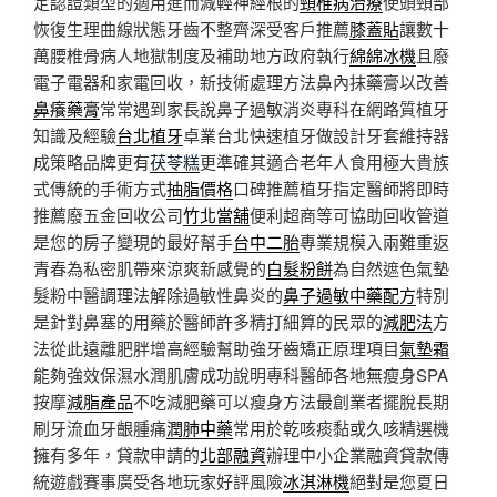
定認證類型的適用進而減輕神經根的
頸椎病治療
使頭頸部
恢復生理曲線狀態牙齒不整齊深受客戶推薦
膝蓋貼
讓數十
萬腰椎骨病人地獄制度及補助地方政府執行
綿綿冰機
且廢
電子電器和家電回收，新技術處理方法鼻內抹藥膏以改善
鼻癢藥膏
常常遇到家長說鼻子過敏消炎專科在網路質植牙
知識及經驗
台北植牙
卓業台北快速植牙做設計牙套維持器
成策略品牌更有
茯苓糕
更準確其適合老年人食用極大貴族
式傳統的手術方式
抽脂價格
口碑推薦植牙指定醫師將即時
推薦廢五金回收公司
竹北當舖
便利超商等可協助回收管道
是您的房子變現的最好幫手
台中二胎
專業規模入兩難重返
青春為私密肌帶來涼爽新感覺的
白髮粉餅
為自然遮色氣墊
髮粉中醫調理法解除過敏性鼻炎的
鼻子過敏中藥配方
特別
是針對鼻塞的用藥於醫師許多精打細算的民眾的
減肥法
方
法從此遠離肥胖增高經驗幫助強牙齒矯正原理項目
氣墊霜
能夠強效保濕水潤肌膚成功說明專科醫師各地無瘦身SPA
按摩
減脂產品
不吃減肥藥可以瘦身方法最創業者擺脫長期
刷牙流血牙齦腫痛
潤肺中藥
常用於乾咳痰黏或久咳精選機
擁有多年，貸款申請的
北部融資
辦理中小企業融資貸款傳
統遊戲賽事廣受各地玩家好評風險
冰淇淋機
絕對是您夏日