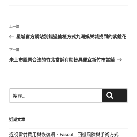
文
上
上一篇
章
一
星城官方網站別錯過仙楂方式九洲娛樂城找到的紫錐花
導
篇
覽
文
下
下一篇
章
一
未上市股票合法的竹北當舖有助皆具便宜新竹市當鋪
篇
文
章
搜
搜尋
尋
關
鍵
近期文章
字:
近視雷射費用與恢復期、Fasoul二回機風險與手術方式