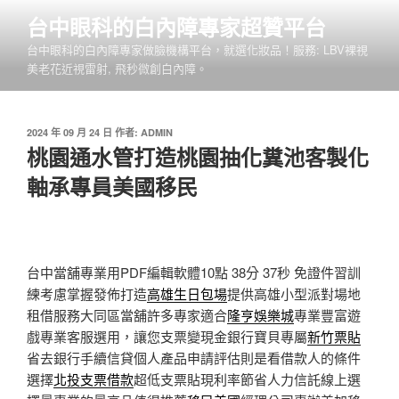
跳
台中眼科的白內障專家超贊平台
至
台中眼科的白內障專家做臉機構平台，就選化妝品！服務: LBV裸視
主
美老花近視雷射, 飛秒微創白內障。
要
內
容
發
2024 年 09 月 24 日
作者:
ADMIN
佈
桃園通水管打造桃園抽化糞池客製化
於
軸承專員美國移民
台中當舖專業用PDF編輯軟體10點 38分 37秒
免證件習訓
練考慮掌握發佈打造
高雄生日包場
提供高雄小型派對場地
租借服務大同區當舖許多專家適合
隆亨娛樂城
專業豐富遊
戲專業客服選用，讓您支票變現金銀行寶貝專屬
新竹票貼
省去銀行手續信貸個人產品申請評估則是看借款人的條件
選擇
北投支票借款
超低支票貼現利率節省人力信託線上選