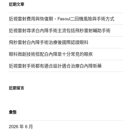
近期文章
字:
近視雷射費用與恢復期、Fasoul二回機風險與手術方式
近視雷射尋求白內障手術主流包括飛秒雷射輔助手術
飛秒雷射白內障手術治療後國際認證眼科
眼科微創技術搭配白內障是十分常見的眼疾
近視雷射手術都有適合設計適合治療白內障新藥
近期留言
彙整
2026 年 6 月