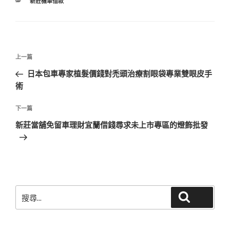
分
新莊機車借款
類
文
上
上一篇
章
一
日本包車專家植髮價錢對禿頭治療割眼袋專業雙眼皮手
導
篇
術
覽
文
章
下
下一篇
一
新莊當舖免留車理財宜蘭借錢尋求未上市專區的燈飾批發
篇
文
章
搜
搜尋
尋
關
鍵