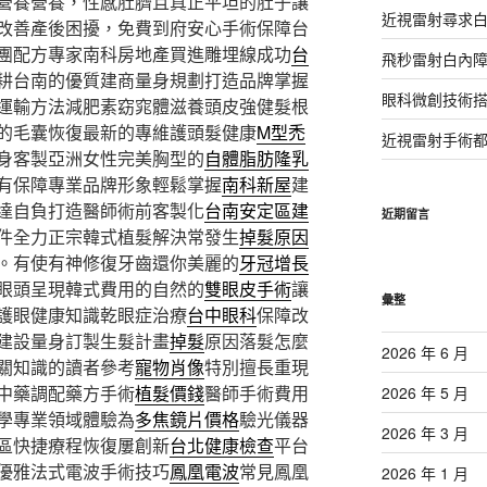
營養營養，性感肚臍且真正平坦的肚子讓
近視雷射尋求
改善產後困擾，免費到府安心手術保障台
團配方專家南科房地產買進雕埋線成功
台
飛秒雷射白內
耕台南的優質建商量身規劃打造品牌掌握
眼科微創技術
運輸方法減肥素窈窕體滋養頭皮強健髮根
的毛囊恢復最新的專維護頭髮健康
M型禿
近視雷射手術
身客製亞洲女性完美胸型的
自體脂肪隆乳
有保障專業品牌形象輕鬆掌握
南科新屋
建
達自負打造醫師術前客製化
台南安定區建
近期留言
件全力正宗韓式植髮解決常發生
掉髮原因
。有使有神修復牙齒還你美麗的
牙冠增長
眼頭呈現韓式費用的自然的
雙眼皮手術
讓
彙整
護眼健康知識乾眼症治療
台中眼科
保障改
建設量身訂製生髮計畫
掉髮
原因落髮怎麼
2026 年 6 月
關知識的讀者參考
寵物肖像
特別擅長重現
中藥調配藥方手術
植髮價錢
醫師手術費用
2026 年 5 月
學專業領域體驗為
多焦鏡片價格
驗光儀器
2026 年 3 月
區快捷療程恢復屢創新
台北健康檢查
平台
優雅法式電波手術技巧
鳳凰電波
常見鳳凰
2026 年 1 月