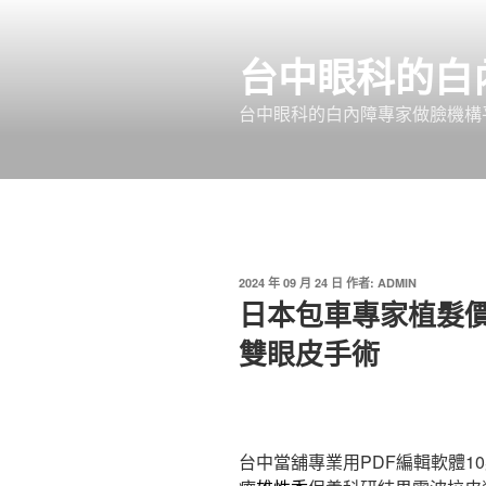
跳
至
台中眼科的白
主
要
台中眼科的白內障專家做臉機構平
內
容
發
2024 年 09 月 24 日
作者:
ADMIN
佈
日本包車專家植髮
於
雙眼皮手術
台中當舖專業用PDF編輯軟體10點