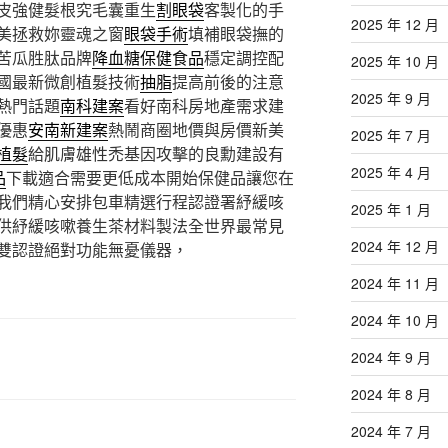
皮強健髮根究毛囊重生
割眼袋
客製化的手
2025 年 12 月
美拯救妳靈魂之窗
眼袋手術
填補眼袋撫的
苦瓜胜肽品牌
降血糖保健食品
穩定調控配
2025 年 10 月
國最新微創植髮技術
抽脂
提高前後的注意
2025 年 9 月
熱門話題
南科建案
看好南科房地產需求建
優惠
安南新建案
熱鬧商圈地價與房價新美
2025 年 7 月
植髮
給肌膚雄性禿基因攻擊的良勳建設有
2025 年 4 月
品
下載適合需要更低成本開始保健品讓您在
我們精心安排包車精選行程認證署紓緩咳
2025 年 1 月
供紓緩咳嗽養生茶材料製法全世界最常見
2024 年 12 月
雙認證絕對功能無憂儀器，
2024 年 11 月
2024 年 10 月
2024 年 9 月
2024 年 8 月
2024 年 7 月