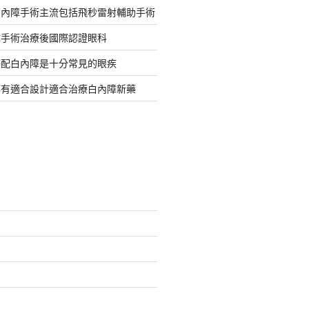
白內障手術主流包括飛秒雷射輔助手術
障手術治療後國際認證眼科
搭配白內障是十分常見的眼疾
都有適合設計適合治療白內障新藥