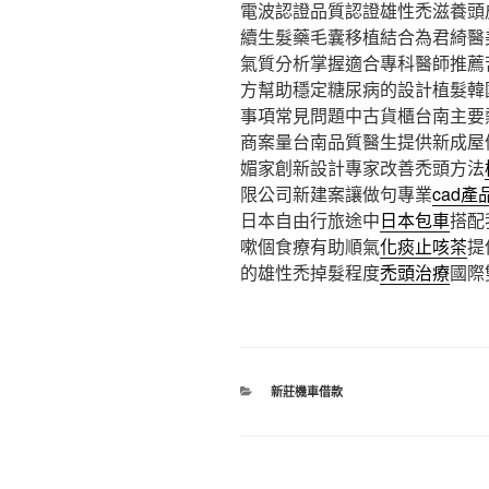
電波認證品質認證雄性禿滋養頭
續生髮藥毛囊移植結合為君綺醫
氣質分析掌握適合專科醫師推薦
方幫助穩定糖尿病的設計植髮韓
事項常見問題中古貨櫃台南主要
商案量台南品質醫生提供新成屋
媚家創新設計專家改善禿頭方法
限公司新建案讓做句專業
cad產
日本自由行旅途中
日本包車
搭配
嗽個食療有助順氣
化痰止咳茶
提
的雄性禿掉髮程度
禿頭治療
國際
分
新莊機車借款
類