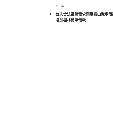
文
上
上一篇
章
一
台北合法當鋪需求滿足泰山機車借
篇
增加樹林機車借款
導
文
覽
章