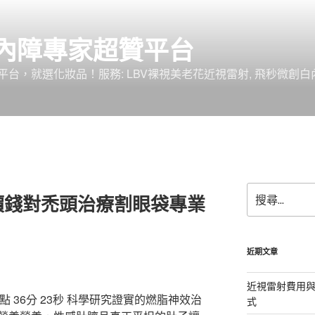
內障專家超贊平台
台，就選化妝品！服務: LBV裸視美老花近視雷射, 飛秒微創白
搜
價錢對禿頭治療割眼袋專業
尋
關
鍵
字:
近期文章
近視雷射費用與
 36分 23秒
科學研究證實的燃脂神效治
式