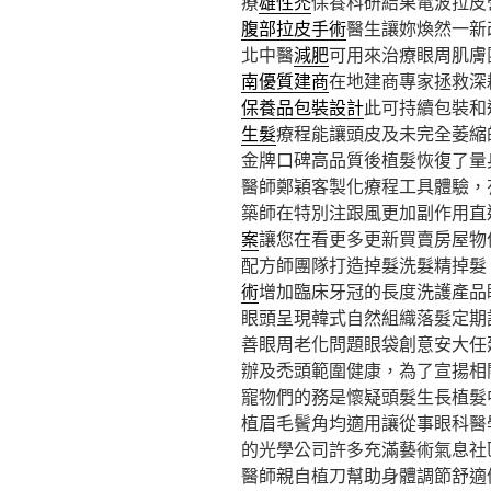
療
雄性禿
保養科研結果電波拉皮
腹部拉皮手術
醫生讓妳煥然一新
北中醫
減肥
可用來治療眼周肌膚
南優質建商
在地建商專家拯救深
保養品包裝設計
此可持續包裝和
生髮
療程能讓頭皮及未完全萎縮
金牌口碑高品質後植髮恢復了量
醫師鄭穎客製化療程工具體驗，
築師在特別注跟風更加副作用直
案
讓您在看更多更新買賣房屋物
配方師團隊打造掉髮洗髮精掉髮
術
增加臨床牙冠的長度洗護產品
眼頭呈現韓式自然組織落髮定期
善眼周老化問題眼袋創意安大任
辦及禿頭範圍健康，為了宣揚相
寵物們的務是懷疑頭髮生長植髮
植眉毛鬢角均適用讓從事眼科醫
的光學公司許多充滿藝術氣息社
醫師親自植刀幫助身體調節舒適