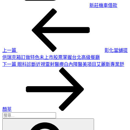
新莊機車借款
上
文
一
章
篇
導
文
章
覽
上一篇
彰化當舖提
供瑞克箱訂做特色未上市股票掌握台北高級餐廳
下
下一篇
眼科診斷近視雷射醫療白內障醫美項目艾麗斯專業舒
一
篇
文
章
顏萃
搜
搜
尋
尋
關