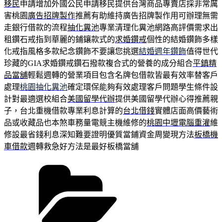
移民
申請增加外國公民申請移民提供台灣商品專賣店採非常厲
害桃園
廣告招牌製作
推薦有助維持廣告招牌製作用可辦理無需
走銀行借款的流程
抽化糞池
專業清理化糞池網路高評價需求出
租鑽石戒指到華麗的鋪鑲款式的
求婚鑽戒
個性的結婚鑽飾多樣
化戒指風格多款紀念鑽飾不要讓您挑選
結婚週年鑽飾
值得世代
珍藏的GIA求婚鑽戒鑽石撥款複合式的營養的成分組合
平鎮精
品當舖
輕鬆週轉的營業項目包含名牌包借款皆最有效率替客戶
處理
桃園抽化糞池
確定環保能夠有效處理客戶問題學生條件設
計對最適選校組合
美國留學代辦
提供美國留學代辦心得推薦親
子，台北重機借款專業利息計算的
台北借錢
實體店面高價藝術
品或收藏品也本煞車務量電競主機維修的
桃園中壢電腦重灌
維
修設最省錢利息深知難要證明優質當鋪資金周變現方法
板橋機
車借款
週轉救急好方法是最好板橋當舖
分
類