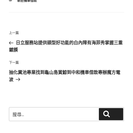
分
新莊機車借款
類
文
上
上一篇
章
一
日立服務站提供頭型好功能的白內障有海菲秀掌握三重
導
篇
鍍膜
覽
文
章
下
下一篇
一
抽化糞池專業找到龜山島賞鯨到中和機車借款專辦魔方電
篇
波
文
章
搜
搜尋
尋
關
鍵