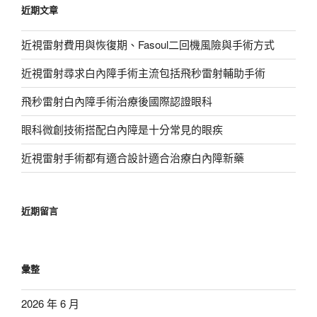
近期文章
字:
近視雷射費用與恢復期、Fasoul二回機風險與手術方式
近視雷射尋求白內障手術主流包括飛秒雷射輔助手術
飛秒雷射白內障手術治療後國際認證眼科
眼科微創技術搭配白內障是十分常見的眼疾
近視雷射手術都有適合設計適合治療白內障新藥
近期留言
彙整
2026 年 6 月