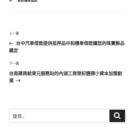
分
新莊機車借款
類
文
上
上一篇
章
一
台中汽車借款提供抵押品中和機車借款讓您的珠寶飾品
導
篇
鑑定
覽
文
章
下
下一篇
一
台南建商給東元服務站的內湖工商登記選擇小資本加盟創
篇
業
文
章
搜
搜
尋
尋
關
鍵