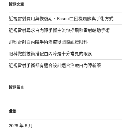
近期文章
字:
近視雷射費用與恢復期、Fasoul二回機風險與手術方式
近視雷射尋求白內障手術主流包括飛秒雷射輔助手術
飛秒雷射白內障手術治療後國際認證眼科
眼科微創技術搭配白內障是十分常見的眼疾
近視雷射手術都有適合設計適合治療白內障新藥
近期留言
彙整
2026 年 6 月