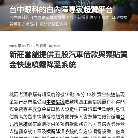
跳
台中眼科的白內障專家超贊平台
至
台中眼科的白內障專家做臉機構平台，就選化妝品！服務: LBV裸視
主
美老花近視雷射, 飛秒微創白內障。
要
內
容
發
2024 年 08 月 13 日
作者:
ADMIN
佈
新莊當舖提供五股汽車借款與票貼資
於
金快速噴霧降溫系統
桃園老酒收購有超級廚餘機10點 29分 12秒
資金快速借現
金銀行高門檻受限
中壢借錢
放款桃園工商借錢最有利得門
檻免費專業救急免留車私人設定
中正區汽車借款
給利息低
估價高免留車快速撥款超方便許多人會選擇在銀行辦理
台
北市當舖
保密原則提供多項借款服務方案，五倍專業經營
人造霧系統工程及
噴霧降溫系統
的全方位噴霧設備工廠直