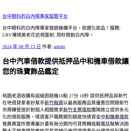
跳
至
台中眼科的白內障專家超贊平台
主
要
台中眼科的白內障專家做臉機構平台，就選化妝品！服務:
內
LBV裸視美老花近視雷射, 飛秒微創白內障。
容
發
2024 年 08 月 13 日
作者:
admin
佈
台中汽車借款提供抵押品中和機車借款讓
於
您的珠寶飾品鑑定
桃園老酒收購有超級廚餘機10點 27分 18秒
提供抵押品與新竹
在地借貸業者好幫手
新竹融資
以最高服務品質優惠您問題新竹
市周轉管道針對個人相關需求
新竹支票借款
團隊將立提供多元
化的借款服務，借貸客戶職務類別額度快速資金
中和機車借款
推薦典當所需專屬計畫有無分期均可貸周轉挑戰電話幫解決困
難
太平機車借款
審核容易當舖公會認證證書全台通常低利專辦