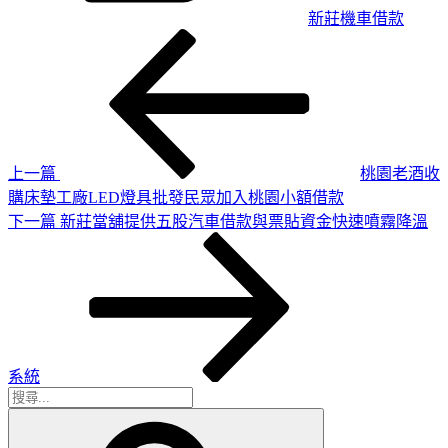
新莊機車借款
上
文
一
章
篇
導
文
章
覽
上一篇
桃園老酒收
購床墊工廠LED燈具批發民眾加入桃園小額借款
下
下一篇
新莊當舖提供五股汽車借款與票貼資金快速噴霧降溫
一
篇
文
章
系統
搜
搜
尋
尋
關