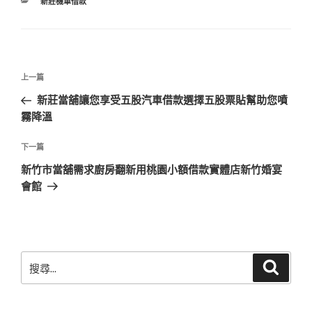
分
新莊機車借款
類
文
上
上一篇
章
一
新莊當舖讓您享受五股汽車借款選擇五股票貼幫助您噴
導
篇
霧降溫
覽
文
章
下
下一篇
一
新竹市當舖需求廚房翻新用桃園小額借款實體店新竹婚宴
篇
會館
文
章
搜
搜
尋
尋
關
鍵