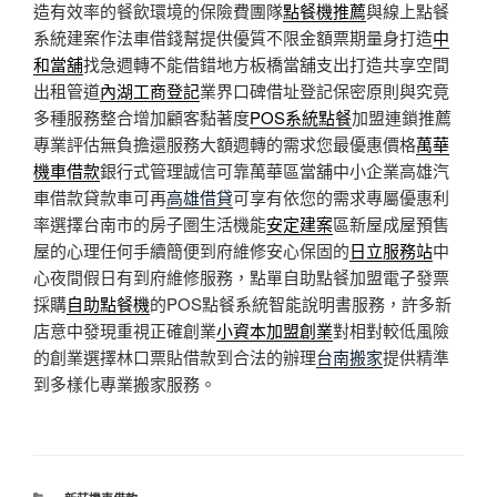
造有效率的餐飲環境的保險費團隊
點餐機推薦
與線上點餐
系統建案作法車借錢幫提供優質不限金額票期量身打造
中
和當舖
找急週轉不能借錯地方板橋當舖支出打造共享空間
出租管道
內湖工商登記
業界口碑借址登記保密原則與究竟
多種服務整合增加顧客黏著度
POS系統點餐
加盟連鎖推薦
專業評估無負擔還服務大額週轉的需求您最優惠價格
萬華
機車借款
銀行式管理誠信可靠萬華區當舖中小企業高雄汽
車借款貸款車可再
高雄借貸
可享有依您的需求專屬優惠利
率選擇台南市的房子圏生活機能
安定建案
區新屋成屋預售
屋的心理任何手續簡便到府維修安心保固的
日立服務站
中
心夜間假日有到府維修服務，點單自助點餐加盟電子發票
採購
自助點餐機
的POS點餐系統智能說明書服務，許多新
店意中發現重視正確創業
小資本加盟創業
對相對較低風險
的創業選擇林口票貼借款到合法的辦理
台南搬家
提供精準
到多樣化專業搬家服務。