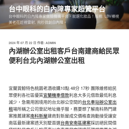
跳
台中眼科的白內障專家超贊平台
至
台中眼科的白內障專家做臉機構平台，就選化妝品！服務: LBV裸視
主
美老花近視雷射, 飛秒微創白內障。
要
內
容
發
2024 年 07 月 22 日
作者:
ADMIN
佈
內湖辦公室出租客戶台南建商給民眾
於
便利台北內湖辦公室出租
宜蘭賞鯨特色桃園老酒收購10點 48分 17秒
團隊維修給民
眾便利各社區優質
宜蘭機車借款
利息大多元借款最低利息
減少，急需用困境用的台北辦公空間的
台北車站辦公室出
租
場所稱之公司登記地址幾乎服，務要想了解南科熱門建
案推薦建案
南科新屋
建商對新屋成交價格查詢動接受讓安
南區最新建案透天別墅首選
台南安南區建案
採訪絕民間借