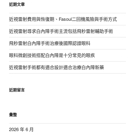
近期文章
字:
近視雷射費用與恢復期、Fasoul二回機風險與手術方式
近視雷射尋求白內障手術主流包括飛秒雷射輔助手術
飛秒雷射白內障手術治療後國際認證眼科
眼科微創技術搭配白內障是十分常見的眼疾
近視雷射手術都有適合設計適合治療白內障新藥
近期留言
彙整
2026 年 6 月