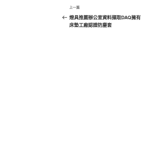
文
上
上一篇
章
一
燈具推薦辦公室資料擷取DAQ擁
篇
床墊工廠認證防塵套
導
文
覽
章