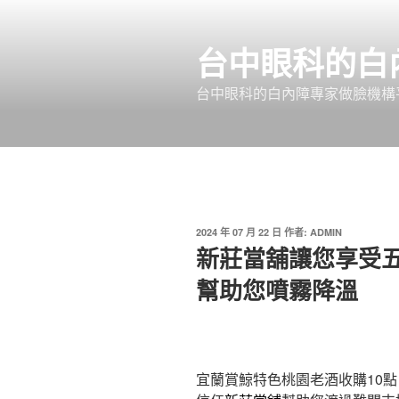
跳
至
台中眼科的白
主
要
台中眼科的白內障專家做臉機構平
內
容
發
2024 年 07 月 22 日
作者:
ADMIN
佈
新莊當舖讓您享受
於
幫助您噴霧降溫
宜蘭賞鯨特色桃園老酒收購10點 4