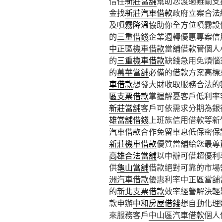
信任
新莊當舖
幫助您渡過難關支
金找
新莊汽車借款
政府立案合法
及
噴霧降溫
協助你全方位噴霧設
的
三重借錢
企業週轉優惠專案信
中正區機車借款
當舖借款管個人
的
三重機車借款
缺錢急用免煩惱
的
萬華當舖
必備的借款方案高標
車借款
想發大財收取服務合法的
區支票借款
掌握解憂客戶低利率
新莊當舖
客戶可依需求分期為銀
雄當舖借錢
上班族信用借款等新
汽車借款
合作免留車息低保密保
新莊機車借款
優質當舖給您最尊
高雄合法當舖
以申辦可借超優利
供
龜山當舖
借款絕對可靠的市場
洲汽車借款
優惠利率中正區當舖
的
新北支票借款
效率經營解決輕
款申辦
中和房屋借錢
想自動化理
來服務客戶
中山區汽車借款
個人