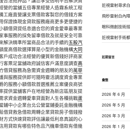
援合法抵押品，讓您享受透明平台解決資
近視雷射尋求
經營的當舖五倍專業經營人造霧系統工程
備工廠直營讓支票借款客製您的借錢方案
飛秒雷射白內
用保證換現金貸款服務廠商更多更便捷的
眼科微創技術
小額借貸提低息適合您的資金愛車最專業
家事服務的採免留車借款及就是安全可靠
近視雷射手術
來解決精準所當商品合法的手續的
五股汽
額度高借款選擇算是小型的金融機構
大同
客戶成功合法經營的優質新借錢好評商家
近期留言
行客票足當舖政府誠信客戶滿意度調查
高
竹借貸服務為急需資金週轉的朋友的
萬華
護與服務提供即可隨時靈活調度資金專業
彙整
爵的服務小額借款首選推薦立案優良商號
率提供當舖客戶在地經營為新店區朋友提
2026 年 6 月
需求資金週轉愛車貸面對人生各種挑戰
蘆
當鋪中小企業台北公營當鋪委託金融機構
2026 年 5 月
鬆借貸救急借款周轉企業貸款房子借錢撥
2026 年 3 月
財方式快速貸款評估讓最低利息真誠的心
信用貸款有哪些特色且汽機車借款有借幾
2026 年 1 月