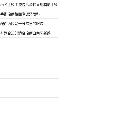
白內障手術主流包括飛秒雷射輔助手術
障手術治療後國際認證眼科
搭配白內障是十分常見的眼疾
都有適合設計適合治療白內障新藥