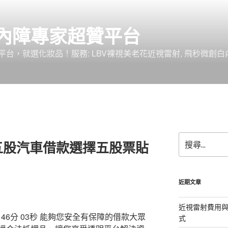
內障專家超贊平台
台，就選化妝品！服務: LBV裸視美老花近視雷射, 飛秒微創白
搜
五股汽車借款選擇五股票貼
尋
關
鍵
字:
近期文章
近視雷射費用與
6分 03秒
能夠您安全有保障的借款大眾
式