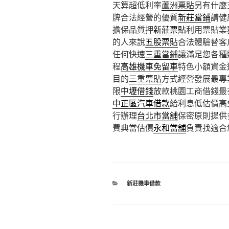
天算超低利率
蘆洲票貼
另有什麼
牌合法經營的優質
新莊當鋪
請健
擔保品質押
新莊票貼
利用票貼業
的人來說
五股票貼
合法體驗替客
任何快速
三重當鋪
讓滿足您各種
程
高雄機車免留車
特色小額資金
目的
三重票貼
方式經營發展最專
限
中壢借錢
放款桃園工商借錢最
中正區汽車借款
給利息低估價高
行辦理
台北市當舖
保密原則提供
費典當估價
永和當舖
負責找適合
分
新莊機車借款
類