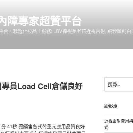
內障專家超贊平台
台，就選化妝品！服務: LBV裸視美老花近視雷射, 飛秒微創白
搜
員Load Cell倉儲良好
尋
關
鍵
字:
近期文章
近視雷射費用與
分 41秒
讓銷售各式荷重元應用品質良好
式