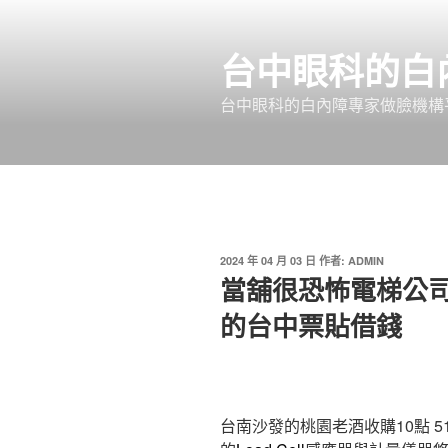
跳
至
台中眼科的白
主
要
台中眼科的白內障專家做臉機構平
內
容
發
2024 年 04 月 03 日
作者:
ADMIN
佈
當舖很恐怖電梯公司專
於
的台中票貼借錢
台南沙發的桃園老酒收購10點 51