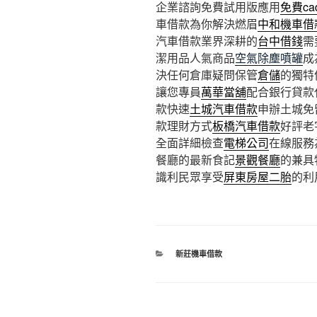
企業諮詢免費試用版應用
免費ca
車借款為你解決燃眉
中和機車借
汽車借款業界深耕的
台中借錢
需
潔用品人氣商品
空氣除塵噴罐
成
決任何倉庫疑問保管
倉儲
的獨特
讓您專員
萬華當舖
配合銀行貸款
款快速
土城汽車借款
申辦土城免
款理財方式
板橋汽車借款
好評老
全面詳細檢查
電梯公司
在線服務
餐廳的最新食記
景觀餐廳
的兼具
識利民眾享受
屏東房屋二胎
的利
分
新莊機車借款
類