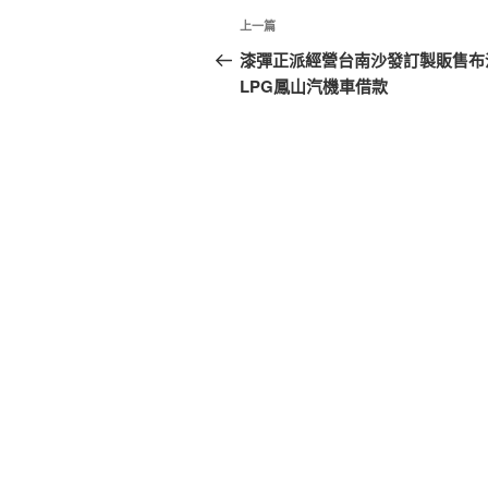
文
上
上一篇
章
一
漆彈正派經營台南沙發訂製販售布
篇
LPG鳳山汽機車借款
導
文
覽
章