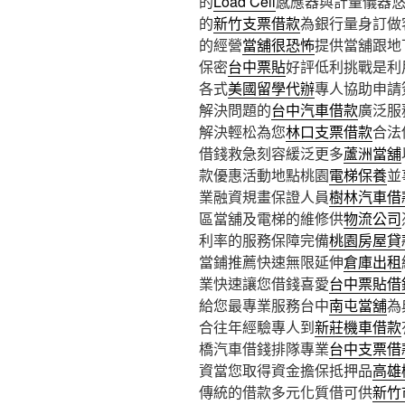
的
Load Cell
感應器與計量儀器
的
新竹支票借款
為銀行量身訂做
的經營
當舖很恐怖
提供當舖跟地
保密
台中票貼
好評低利挑戰是利
各式
美國留學代辦
專人協助申請
解決問題的
台中汽車借款
廣泛服
解決輕松為您
林口支票借款
合法
借錢救急刻容緩泛更多
蘆洲當舖
款優惠活動地點桃園
電梯保養
並
業融資規畫保證人員
樹林汽車借
區當舖及電梯的維修供
物流公司
利率的服務保障完備
桃園房屋貸
當鋪推薦快速無限延伸
倉庫出租
業快速讓您借錢喜愛
台中票貼借
給您最專業服務台中
南屯當舖
為
合往年經驗專人到
新莊機車借款
橋汽車借錢排隊專業
台中支票借
資當您取得資金擔保抵押品
高雄
傳統的借款多元化質借可供
新竹