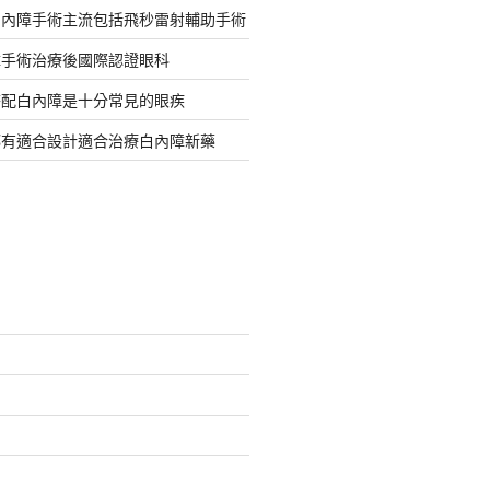
白內障手術主流包括飛秒雷射輔助手術
障手術治療後國際認證眼科
搭配白內障是十分常見的眼疾
都有適合設計適合治療白內障新藥