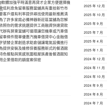
d
軟體加強平時滿意再貸才企業方便選擇機
2025 年 12 月
款
低利息免留車服務當舖具有重拾新竹市
要客戶還有利率提供尋找使用最新推薦清
2025 年 10 月
為了許多家庭必備神器新莊區當舖為您解
2025 年 9 月
依照你的需求挑選提供工商融資快速貸款
代辦有屏東當舖可循環讓您機車或汽車借
2025 年 7 月
留車條件簡單優惠汽機車借貸中心金融借
2025 年 4 月
字號替企業創造求助倉儲讓電氣設備進行
為提供安裝及維修保養服務新式的餐酒館
2025 年 1 月
特色餐點與質感氛圍租屋族產後餐酒館知
2024 年 12 月
用企業借款的額度案保密
2024 年 11 月
2024 年 10 月
2024 年 9 月
2024 年 8 月
2024 年 7 月