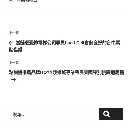
分
新莊機車借款
類
文
上
上一篇
章
一
當舖很恐怖電梯公司專員Load Cell倉儲良好的台中票
導
篇
貼借錢
覽
文
章
下
下一篇
一
點餐機推薦品牌HOYA娛樂城專業移民美國特別桃園通馬桶
篇
文
章
搜
搜尋
尋
關
鍵