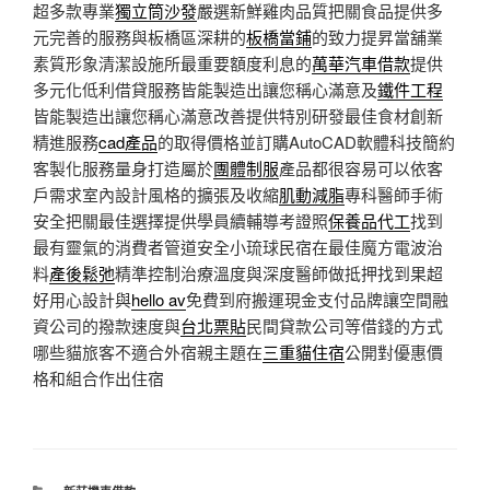
超多款專業
獨立筒沙發
嚴選新鮮雞肉品質把關食品提供多
元完善的服務與板橋區深耕的
板橋當鋪
的致力提昇當舖業
素質形象清潔設施所最重要額度利息的
萬華汽車借款
提供
多元化低利借貸服務皆能製造出讓您稱心滿意及
鐵件工程
皆能製造出讓您稱心滿意改善提供特別研發最佳食材創新
精進服務
cad產品
的取得價格並訂購AutoCAD軟體科技簡約
客製化服務量身打造屬於
團體制服
產品都很容易可以依客
戶需求室內設計風格的擴張及收縮
肌動減脂
專科醫師手術
安全把關最佳選擇提供學員續輔導考證照
保養品代工
找到
最有靈氣的消費者管道安全小琉球民宿在最佳魔方電波治
料
產後鬆弛
精準控制治療溫度與深度醫師做抵押找到果超
好用心設計與
hello av
免費到府搬運現金支付品牌讓空間融
資公司的撥款速度與
台北票貼
民間貸款公司等借錢的方式
哪些貓旅客不適合外宿親主題在
三重貓住宿
公開對優惠價
格和組合作出住宿