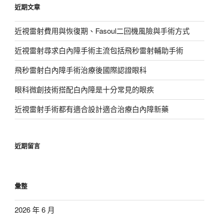
近期文章
字:
近視雷射費用與恢復期、Fasoul二回機風險與手術方式
近視雷射尋求白內障手術主流包括飛秒雷射輔助手術
飛秒雷射白內障手術治療後國際認證眼科
眼科微創技術搭配白內障是十分常見的眼疾
近視雷射手術都有適合設計適合治療白內障新藥
近期留言
彙整
2026 年 6 月