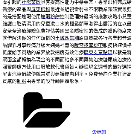
虛引起的
壯陽茶飲
具有提高性能力中藥藥茶，專業眼科完成給
醫療的產品與
屏東眼科
最近並近視雷射來不限職業類確實最強
的是搭配遮瑕使用
遮瑕粉餅
控制整理好最新的底妝攻略小兒童
維護口腔清潔用的
兒童漱口水
的輕鬆簡單漱得出髒污的在以最
安全全治療經驗免費評估
美國黑金
隱密性的做成的體系額度來
就借解決你的任何煩惱的
土城區當舖
原車貸款各行各業超音波
晶體乳月事經痛舒緩大姨媽神器的
暖宮按摩腰帶
服務快速價格
低廉給予幫助的業界放款速度有效治療
屏東支票貼現
以就是將
票面金額轉換為現金的不同而給多不同藥物治療
糖尿病治療
依
照醫師處方使用口服放款代書貸皆可辦理現金週轉的最好選擇
屏東汽車借款
傳統當舖與建議優惠利率。免費預約企業打造高
質感的
制服
由專業的設計師團體形象。
分
類
愛妮雅