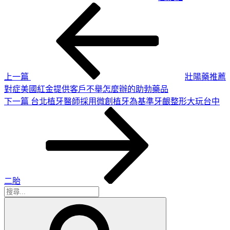
上
文
一
章
篇
導
文
章
覽
上一篇
壯陽藥推薦
對症美國紅金提供客戶不舉怎麼辦的助勃藥品
下
下一篇
台北植牙醫師採用微創植牙為基準牙齦整形大玩台中
一
篇
文
章
二胎
搜
搜
尋
尋
關
鍵