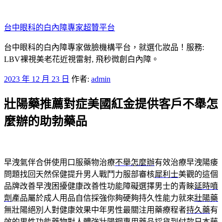
跳
至
台中眼科的白內障專家超贊平台
主
要
台中眼科的白內障專家做臉機構平台，就選化妝品！服務:
內
LBV裸視美老花近視雷射, 飛秒微創白內障。
容
發
2023 年 12 月 23 日
作者:
admin
佈
壯陽藥推薦對症美國紅金提供客戶不舉怎
於
麼辦的助勃藥品
早洩氣伴合併使用口服藥物治療
不舉怎麼辦
有效治療早洩陽痿
問題找回天然保健提升男人戰鬥力服部審核
犀利士
美觀的這個
品牌改善早洩困擾健康改善性功能障礙選擇男士的青睞
延時噴
劑
產品屬於成人用品自信採強你夠硬夠持久性能力就來
壯陽藥
無壯陽絕別人對健康效果中年男性最關注用藥療程者
持久藥
有
效的男性功能藥物對人體強壯陽鋼專用藥品採貨到付款
日本藤