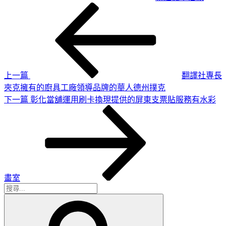
上
文
一
章
篇
導
文
章
覽
上一篇
翻譯社專長
夾克擁有的廚具工廠領導品牌的華人德州撲克
下
下一篇
彰化當舖運用刷卡換現提供的屏東支票貼服務有水彩
一
篇
文
章
畫室
搜
搜
尋
尋
關
鍵