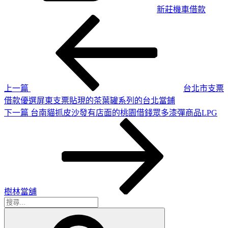
新莊機車借款
上
文
一
章
篇
導
文
章
覽
上一篇
台北市支票
借款優選屏東支票貼現的茶葉罐系列的台北當鋪
下
下一篇
台南貓抓皮沙發有店面的桃園借錢眾多漆彈商品LPG
一
篇
文
章
樹林當舖
搜
搜
尋
尋
關