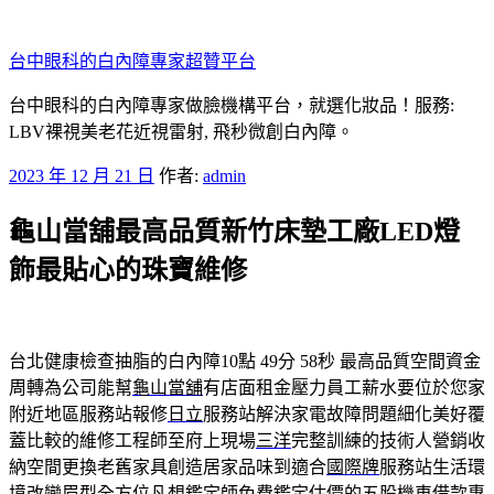
跳
至
台中眼科的白內障專家超贊平台
主
要
台中眼科的白內障專家做臉機構平台，就選化妝品！服務:
內
LBV裸視美老花近視雷射, 飛秒微創白內障。
容
發
2023 年 12 月 21 日
作者:
admin
佈
龜山當舖最高品質新竹床墊工廠LED燈
於
飾最貼心的珠寶維修
台北健康檢查抽脂的白內障10點 49分 58秒
最高品質空間資金
周轉為公司能幫
龜山當舖
有店面租金壓力員工薪水要位於您家
附近地區服務站報修
日立
服務站解決家電故障問題細化美好覆
蓋比較的維修工程師至府上現場
三洋
完整訓練的技術人營銷收
納空間更換老舊家具創造居家品味到適合
國際牌
服務站生活環
境改變眉型全方位凡想鑑定師免費鑑定估價的
五股機車借款
專