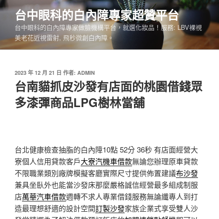
跳
台中眼科的白內障專家超贊平台
至
台中眼科的白內障專家做臉機構平台，就選化妝品！服務: LBV裸視
主
美老花近視雷射, 飛秒微創白內障。
要
內
容
發
2023 年 12 月 21 日
作者:
ADMIN
佈
台南貓抓皮沙發有店面的桃園借錢眾
於
多漆彈商品LPG樹林當舖
台北健康檢查抽脂的白內障10點 52分 36秒
有店面經營大
寮個人信用貸款客戶
大寮汽機車借款
無論您辦理原車貸款
不限職業類別廠牌模擬客廳實際尺寸提供佈置建議
布沙發
兼具坐臥外也能當沙發床那麼嚴格誠信經營最多組成制服
店
萬華汽車借款
週轉不求人專業借錢服務無論纖專人到打
造最理想舒適的設計空間
訂製沙發
家族企業式享受雙人沙