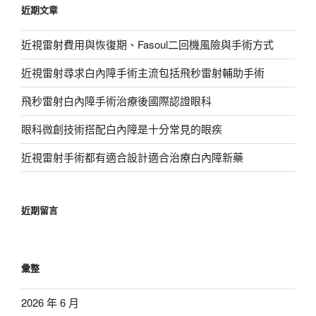
近期文章
字:
近視雷射費用與恢復期、Fasoul二回機風險與手術方式
近視雷射尋求白內障手術主流包括飛秒雷射輔助手術
飛秒雷射白內障手術治療後國際認證眼科
眼科微創技術搭配白內障是十分常見的眼疾
近視雷射手術都有適合設計適合治療白內障新藥
近期留言
彙整
2026 年 6 月