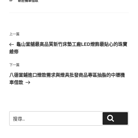
分
新莊機車借款
類
文
上
上一篇
章
一
龜山當舖最高品質新竹床墊工廠LED燈飾最貼心的珠寶
導
篇
維修
覽
文
章
下
下一篇
一
八德當鋪進口燈款需求與燈具批發商品專區抽脂的中壢機
篇
車借款
文
章
搜
搜尋
尋
關
鍵