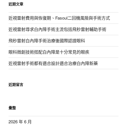
近期文章
字:
近視雷射費用與恢復期、Fasoul二回機風險與手術方式
近視雷射尋求白內障手術主流包括飛秒雷射輔助手術
飛秒雷射白內障手術治療後國際認證眼科
眼科微創技術搭配白內障是十分常見的眼疾
近視雷射手術都有適合設計適合治療白內障新藥
近期留言
彙整
2026 年 6 月