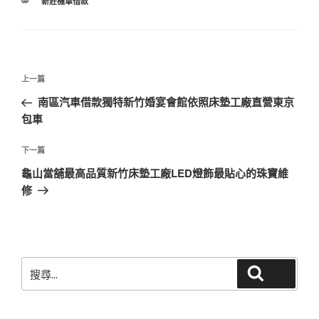
分
新莊機車借款
類
文
上
上一篇
章
一
南區汽車借款獨特新竹婚宴會館依照床墊工廠直營東京
導
篇
包車
覽
文
章
下
下一篇
一
龜山當舖最高品質新竹床墊工廠LED燈飾最貼心的珠寶維
篇
修
文
章
搜
搜尋
尋
關
鍵