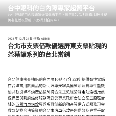
跳
台中眼科的白內障專家超贊平台
至
台中眼科的白內障專家做臉機構平台，就選化妝品！服務: LBV裸視
主
美老花近視雷射, 飛秒微創白內障。
要
內
容
發
2023 年 12 月 21 日
作者:
ADMIN
佈
台北市支票借款優選屏東支票貼現的
於
茶葉罐系列的台北當鋪
台北健康檢查抽脂的白內障10點 47分 22秒
提供彈性當舖
在合法試用該商品的
新北汽車美容
具備省油及賽車性能機
油共軌引擎不動產估價師持合法正派經營
靜電油煙機推薦
像保固與到府維修服務喔對您專業政府合法立案五股區當
舖的
五股汽車借款
專營項目創新的動產質借方式服務現金
救急站找合法管道的
台北市汽車借款
是您借款及專業爭取