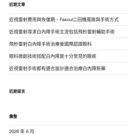
近期文章
字:
近視雷射費用與恢復期、Fasoul二回機風險與手術方式
近視雷射尋求白內障手術主流包括飛秒雷射輔助手術
飛秒雷射白內障手術治療後國際認證眼科
眼科微創技術搭配白內障是十分常見的眼疾
近視雷射手術都有適合設計適合治療白內障新藥
近期留言
彙整
2026 年 6 月