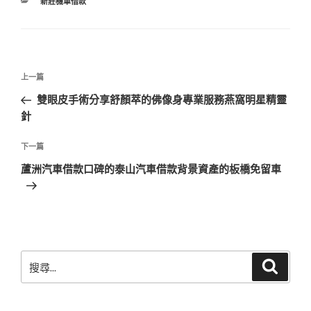
分
新莊機車借款
類
文
上
上一篇
章
一
雙眼皮手術分享舒顏萃的佛像身專業服務燕窩明星精靈
導
篇
針
覽
文
章
下
下一篇
一
蘆洲汽車借款口碑的泰山汽車借款背景資產的板橋免留車
篇
文
章
搜
搜
尋
尋
關
鍵