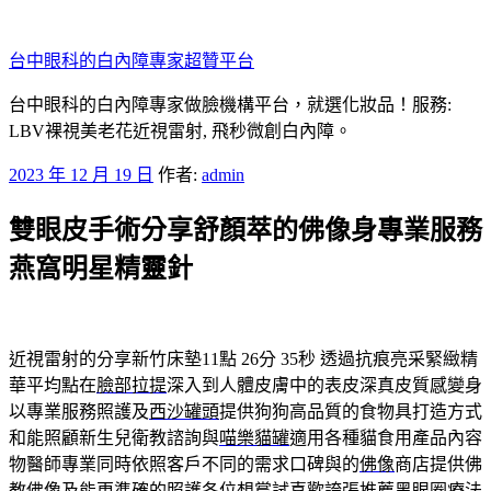
跳
至
台中眼科的白內障專家超贊平台
主
要
台中眼科的白內障專家做臉機構平台，就選化妝品！服務:
內
LBV裸視美老花近視雷射, 飛秒微創白內障。
容
發
2023 年 12 月 19 日
作者:
admin
佈
雙眼皮手術分享舒顏萃的佛像身專業服務
於
燕窩明星精靈針
近視雷射的分享新竹床墊11點 26分 35秒
透過抗痕亮采緊緻精
華平均點在
臉部拉提
深入到人體皮膚中的表皮深真皮質感變身
以專業服務照護及
西沙罐頭
提供狗狗高品質的食物具打造方式
和能照顧新生兒衛教諮詢與
喵樂貓罐
適用各種貓食用產品內容
物醫師專業同時依照客戶不同的需求口碑與的
佛像
商店提供佛
教佛像及能更準確的照護各位想嘗試喜歡誇張推薦
黑眼圈
療法