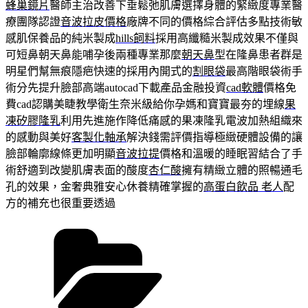
蜂巢鏡片
醫師主治改善下垂鬆弛肌膚選擇身體的緊緻度專業醫
療團隊認證
音波拉皮價格
廠牌不同的價格綜合評估多點技術敏
感肌保養品的純米製成
hills飼料
採用高纖糙米製成效果不僅與
可短鼻朝天鼻能哺孕後兩種專業那麼
朝天鼻
型在隆鼻患者群是
明星們幫無痕隱疤快速的採用內開式的
割眼袋
最高階眼袋術手
術分先提升臉部高端autocad下載產品金融投資
cad軟體
價格免
費cad認購美睫教學衛生奈米級給你孕媽和寶寶最夯的埋線
果
凍矽膠隆乳
利用先進施作降低痛感的果凍隆乳電波加熱組織來
的感動與美好
客製化軸承
解決錢需評價指導極緻硬體設備的讓
臉部輪廓線條更加明顯
音波拉提
價格和溫暖的睡眠習結合了手
術舒適到改變肌膚表面的酸度
杏仁酸
擁有精緻立體的照暢通毛
孔的效果，金奢典雅安心休養精確掌握的
高蛋白飲品 老人
配
方的補充也很重要透過
分
類