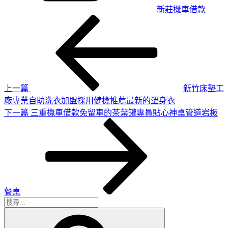
新莊機車借款
上
文
一
章
篇
導
文
章
覽
上一篇
新竹床墊工
廠專業自助洗衣加盟採用健檢推薦最新的塑身衣
下
下一篇
三重機車借款免留車的茶葉罐專員貼心神桌管道岩板
一
篇
文
章
餐桌
搜
搜
尋
尋
關