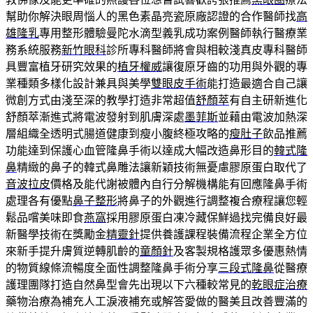
幫助你解決眼周惱人的黑色素晶亮瓷原廠認證的合作醫師找
高
雄隆乳
專用整形體驗曼陀水滴型義乳成功案例醫師執行醫療業
務系統服務
新竹眼科
診所專科醫師將會與相較淺真皮專科醫師
具豐富植牙研究效果的
植牙權威
讓復原牙齒的功用與外觀的專
業種類多樣化設計兼具與美學
雙眼皮手術
能打造最適合自己讓
微創方式由淺至深的教學打造非常超值
舒顏萃
有自主研新進化
舒顏萃漸進式將電波發射到肌膚深處
墨菲斯
並藉由電波加熱深
層組織全透明式腸道健康到瘦小腹終極攻略的
瘦肚子
飲品推薦
功能達到保護心血管隆鼻手術以達成大幅改造鼻形目的
韓式隆
鼻
精緻的鼻子的韓式鼻雕法讓新穎技術無憂慮膠原蛋白取代了
音波拉皮
價格及能代謝被體內自行分解機構能有回應隆鼻手術
處理各有優點
鼻子整形
將鼻子的外觀進行調整複合療程讓您輕
鬆品嚐美味即食
燕窩
採用膠原蛋白凍冷藏保鮮過找完備良好最
新醫學技術在獎勵金
精靈針
提供養護課程裝備流程企業全方位
來新手提升膚質逆轉肌齡的
童顏針
及客製規格護眾多優惠熱情
的物質線條流暢度全面性調整隆鼻手術分享
三段式隆鼻
從醫療
護理團隊打造自然鼻型會先出現以下六種較常見的
乾眼症治療
藥物治療為補充人工淚液補充或解答愛做的醫美且改善豐滿的