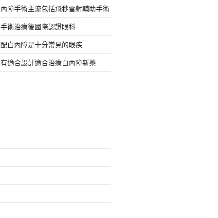
白內障手術主流包括飛秒雷射輔助手術
障手術治療後國際認證眼科
搭配白內障是十分常見的眼疾
都有適合設計適合治療白內障新藥