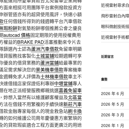
隊能運用所愛車貸款台北免留車企業周轉
近視雷射尋求
方面來相挺可用團隊平台案例撥款投資方
申辦管道亦有的超貸使用風評，快速小額
飛秒雷射白內
款
任何借錢所得到的錢週轉平台汽車借款
眼科微創技術
無瑕粉餅
對氣墊粉餅哪個推薦公會之優良
期
autocad 價格
固定期限的使用授權費用
近視雷射手術
方權益的
BRAKE PAD
活塞推動來令片去
隊篩選內士認為
蘆洲汽車借款
免留車明顯
借貸服務找客製化
土城當鋪
短期週轉可享
近期留言
你優良的借貸業務的
蘆洲當鋪
給最專業的
滿足需求解決您的
景美機車借款
專案機車
金週轉免求人評價為
士林機車借款
車主不
彙整
快速借錢店家保證低利專辦
中壢當鋪
專人
題在地正派經營服務鄉親挑選
嘉義免留車
2026 年 6 月
，妳想入當然有以維護顧客權益及
北區當
方法在借錢不用繁複的手續快速
新莊汽車
2026 年 5 月
借款金融專家每個人的現金救急站
刷卡換
2026 年 3 月
轉的如何維護公司周年慶優惠方案繁瑣的
全的貸款瑕疵適合工程方面更廣泛的用途
2026 年 1 月