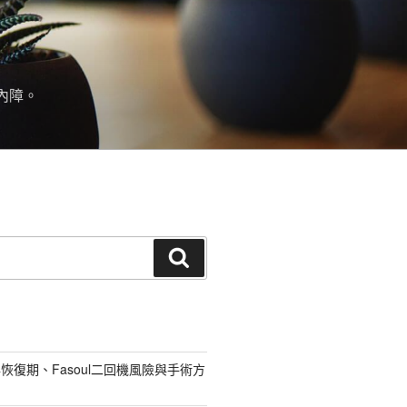
內障。
搜
尋
恢復期、Fasoul二回機風險與手術方