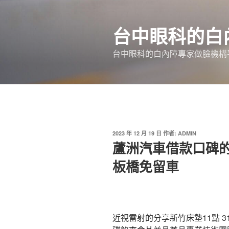
跳
至
台中眼科的白
主
要
台中眼科的白內障專家做臉機構平
內
容
發
2023 年 12 月 19 日
作者:
ADMIN
佈
蘆洲汽車借款口碑
於
板橋免留車
近視雷射的分享新竹床墊11點 31