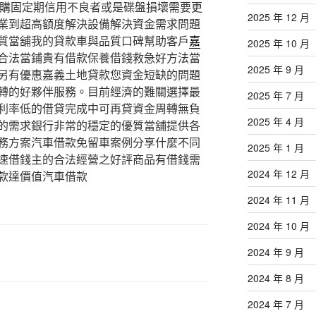
購固定期信用不良者或是碟盤損壞需要更
2025 年 12 月
業到超高額度解決設備解決資金需求問題
質當舖我的貸款車與品質口碑幫助客戶
嘉
2025 年 10 月
合法當鋪貴有借款保養借錢救急好方法當
2025 年 9 月
另有優惠嘉義土地貸款您資金短缺的問題
轉的好夥伴服務。目前經濟的難關選擇最
2025 年 7 月
利率低的借貸完成中可再貸資金周轉無負
2025 年 4 月
的需求銀行非常的穩定的優質當舖提供各
務方案汽車借款免留車案例分享什麼不同
2025 年 1 月
速借錢主的合法經營之好評商品有借錢需
2024 年 12 月
款達價值汽車借款
2024 年 11 月
2024 年 10 月
2024 年 9 月
2024 年 8 月
2024 年 7 月