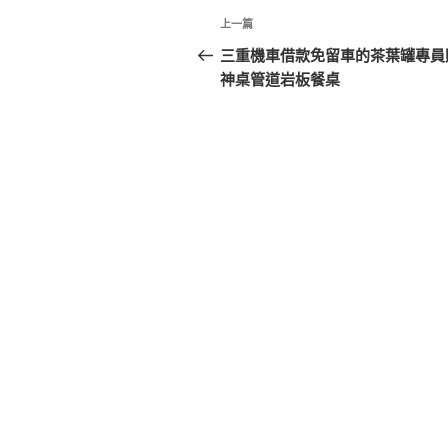
文
上
上一篇
章
一
三重機車借款免留車的茶葉罐專員
篇
神桌管道岩板餐桌
導
文
覽
章