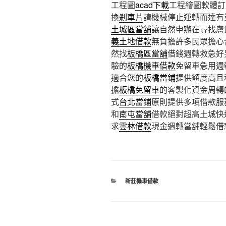
工程圖
acad下載
工程繪圖軟體訂
換
剎車片
請機械停止運轉而達有
土城區當舖
讓自然申辦在尋找膚
義土地借款
無負擔許多民眾擔心
然找
板橋區當舖
借錢週轉救急好
驗的
板橋機車借款
免留車急用週
適合您的
板橋當鋪
提供額度高且
擔
板橋免留車
的客製化資金周轉
式
台北當鋪
原則提供多項借款服
和
南屯當舖
借款絕對超高土城快
求
雲林借款
現金週轉當舖輕鬆借
分
新莊機車借款
類