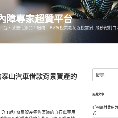
內障專家超贊平台
台，就選化妝品！服務: LBV裸視美老花近視雷射, 飛秒微創白
搜
的泰山汽車借款背景資產的
尋
關
鍵
字:
近期文章
近視雷射費用與
分 16秒
背景資產零售渠道的自行車專用
式