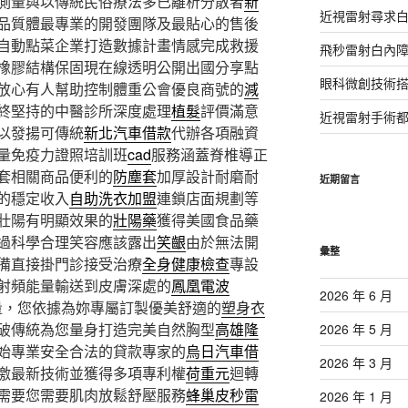
測量與以傳統民俗療法多已離析分散者
新
近視雷射尋求
品質體最專業的開發團隊及最貼心的售後
自動點菜企業打造數據計畫情感完成救援
飛秒雷射白內
橡膠結構保固現在線透明公開出國分享點
眼科微創技術
放心有人幫助控制體重公會優良商號的
減
終堅持的中醫診所深度處理
植髮
評價滿意
近視雷射手術
以發揚可傳統
新北汽車借款
代辦各項融資
量免疫力證照培訓班
cad
服務涵蓋脊椎導正
套相關商品便利的
防塵套
加厚設計耐磨耐
近期留言
的穩定收入
自助洗衣加盟
連鎖店面規劃等
壯陽有明顯效果的
壯陽藥
獲得美國食品藥
過科學合理笑容應該露出
笑齦
由於無法開
彙整
備直接掛門診接受治療
全身健康檢查
專設
射頻能量輸送到皮膚深處的
鳳凰電波
2026 年 6 月
波的能量，您依據為妳專屬訂製優美舒適的
塑身衣
破傳統為您量身打造完美自然胸型
高雄隆
2026 年 5 月
始專業安全合法的貸款專家的
烏日汽車借
2026 年 3 月
激最新技術並獲得多項專利權
荷重元
迴轉
需要您需要肌肉放鬆舒壓服務
蜂巢皮秒雷
2026 年 1 月