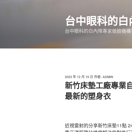
跳
至
台中眼科的白
主
要
台中眼科的白內障專家做臉機構平
內
容
發
2023 年 12 月 19 日
作者:
ADMIN
佈
新竹床墊工廠專業
於
最新的塑身衣
近視雷射的分享新竹床墊11點 24