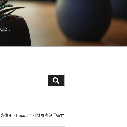
內障。
搜
尋
恢復期、Fasoul二回機風險與手術方