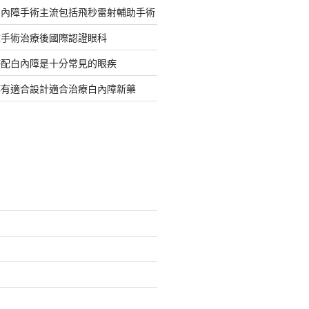
白內障手術主流包括飛秒雷射輔助手術
障手術治療後國際認證眼科
搭配白內障是十分常見的眼疾
都有適合設計適合治療白內障新藥