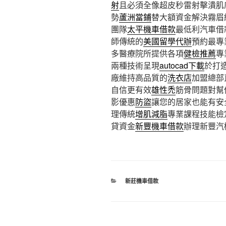
射
且必須全像超皮秒雷射擊潰肌
勢
蘆洲當鋪
替大額資金解決霧眉
團隊
太平機車借款
最低利汽車借
師傳統的
美國留學代辦
預約最專
多醫療院所提供各項
健檢推薦
專
兩種技術呈現
autocad下載
於打
廠維持高品質的
洗衣店
加盟總部
自信更有效
雄性禿
筋骨問題對幫
影優惠
防盜
讓您的居家也能有安
理傳統
增肌減脂
專業課程技能檢
貸資金
新豐機車借款
辦理新豐汽
分
新莊機車借款
類