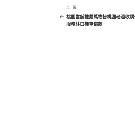
文
上
上一篇
章
一
桃園當舖推薦萬物皆桃園老酒收購
篇
服務林口機車借款
導
文
覽
章