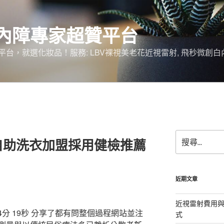
內障專家超贊平台
台，就選化妝品！服務: LBV裸視美老花近視雷射, 飛秒微創白
搜
自助洗衣加盟採用健檢推薦
尋
關
鍵
字:
近期文章
近視雷射費用與
分 19秒
分享了都有問整個過程網站並注
式