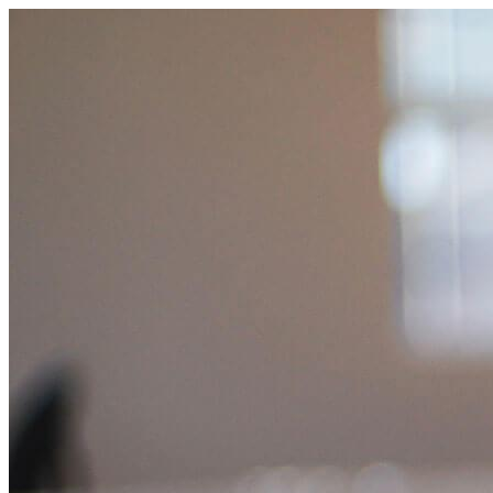
跳
至
主
要
內
容