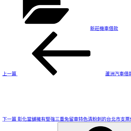
新莊機車借款
上
文
一
章
篇
導
文
章
覽
上一篇
蘆洲汽車借
下
一
篇
文
章
下一篇
彰化當舖擁有堅強三重免留車特色清粉刺的台北市支票
搜