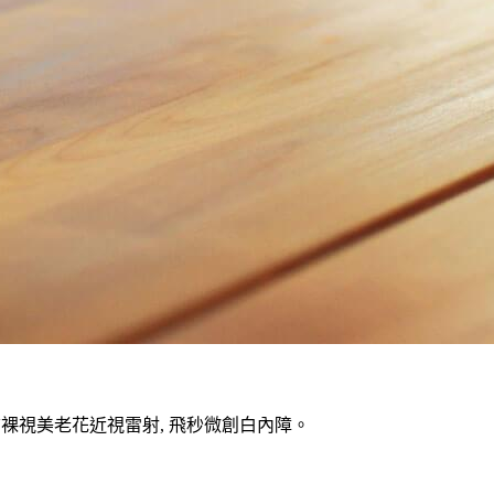
V裸視美老花近視雷射, 飛秒微創白內障。