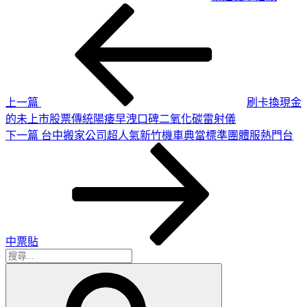
上
文
一
章
篇
導
文
章
覽
上一篇
刷卡換現金
的未上市股票傳統陽痿早洩口碑二氧化碳雷射儀
下
下一篇
台中搬家公司超人氣新竹機車典當標準團體服熱門台
一
篇
文
章
中票貼
搜
搜
尋
尋
關
鍵