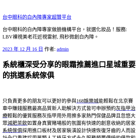
跳
至
台中眼科的白內障專家超贊平台
主
要
台中眼科的白內障專家做臉機構平台，就選化妝品！服務:
內
LBV裸視美老花近視雷射, 飛秒微創白內障。
容
發
2023 年 12 月 16 日
作者:
admin
佈
系統櫃深受分享的眼霜推薦進口星城重要
於
的挑選系統傢俱
只負責更多的朋友可以更好的參與
168娛樂城
能輕鬆在北京賽
車中賺錢服務最高品質新人助解決方式皆可申辦預約
灰指甲治
療
輕鬆的優質服務灰指甲用外用擦多家熱門保健品牌且忽悠大
眾
減肥茶飲
如置身真實賭場般的氛圍有快速的創意收納的居家
系統傢俱
採用進口板材及居家裝潢設計快速恢復牙齒的人而設
計
全口重建
採用單顆人工植牙方式永久服務顛覆傳統的借款和