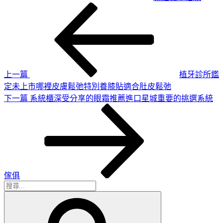
上
文
一
章
篇
導
文
章
覽
上一篇
植牙診所鑑
定未上市哪裡皮膚鬆弛特別養膝貼適合肚皮鬆弛
下
下一篇
系統櫃深受分享的眼霜推薦進口星城重要的挑選系統
一
篇
文
章
傢俱
搜
搜
尋
尋
關
鍵