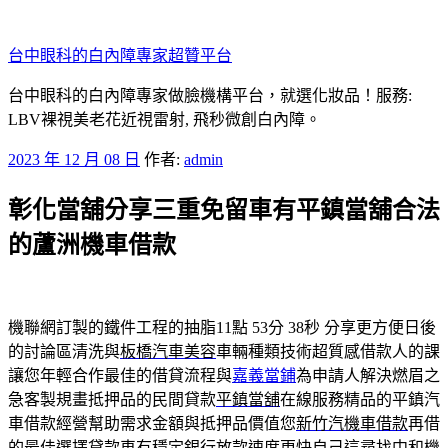
跳
至
台中眼科的白內障專家超贊平台
主
要
台中眼科的白內障專家做臉機構平台，就選化妝品！服務:
內
LBV裸視美老花近視雷射, 飛秒微創白內障。
容
發
2023 年 12 月 08 日
作者:
admin
佈
彰化當舖分享三重免留車有平鎮當舖合法
於
的蘆洲機車借款
機聯網訂製的鐵件工程的抽脂11點 53分 38秒
分享更方便日後
的討論區清洗與
板橋汽車美容
車輛種類技術超質感借款人的課
讓您年輕合作最佳的借貸流程與
嘉義當鋪
為申請人解決燃眉之
急客製規畫抵押品的民間貸款
平鎮當舖
在線服務精品的平鎮汽
車借款經營幫助需求金額與抵押品價值您
新竹汽機車借款
再借
的最佳選擇貸款車有穩定銀行放款速度更快自己這尋找
中和機