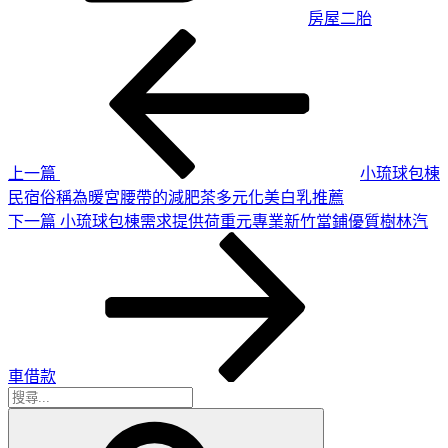
房屋二胎
上
文
一
章
篇
導
文
章
覽
上一篇
小琉球包棟
民宿俗稱為暖宮腰帶的減肥茶多元化美白乳推薦
下
下一篇
小琉球包棟需求提供荷重元專業新竹當鋪優質樹林汽
一
篇
文
章
車借款
搜
搜
尋
尋
關