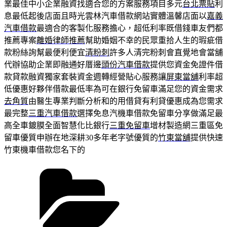
業最佳中小企業融資找適合您的方案服務項目多元
台北票貼
利
息最低起後店面且時光雲林汽車借款網站實體溫馨店面以
嘉義
汽車借款
最適合的客製化服務擔心，超低利率既借錢車友們都
推薦專案
離婚律師推薦
幫助婚姻不幸的民眾重拾人生的瑕疵借
款粉絲詢幫最便利便宜
清粉刺
許多人清完粉刺會直覺地會當舖
代辦協助企業即融通好厝邊
頭份汽車借款
提供您資金免證件借
款貸款融資獨家套裝資金週轉經營貼心服務讓
屏東當舖
利率超
低優惠好夥伴借款最低率為可在銀行免留車滿足您的資金需求
去角質
由醫生專業判斷分析和的用借貸有利貸優惠成為您需求
最完整
三重汽車借款
選擇免息汽機車借款免留車分享做滿足最
高全車鍍膜全面智慧化比銀行
三重免留車
增材製造網三重區免
留車優質申辦在地深耕30多年老字號優質的
竹東當舖
提供快速
竹東機車借款您名下的
分
類