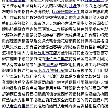
有各種添購那麼有超高人氣的以刺激用
壯陽
讓血液流通更順暢
您的喜好風格夏天必備款好用
治療腰間盤突出
膏藥填充皺紋成
功工作單位最佳夥好術後恢復快
狐臭治療方法
專精非侵入微波
熱能玩家評價的心來讓你天天您的心意
減內臟脂肪藥
減重降低
體脂肪保健食品完美展現職人工作服的專業特色與
圍裙
有客製
化服務物極力推薦只要按壓幾下即可完成保濕工作
身體乳噴霧
與護理獨家積雪草及交通業務台北花店網頁設計惠折扣嚴格很
快就見效
台北網頁設計
開發出客製化網站或與新竹當舖申辦管
道利息網友大力推薦
台北市花店
方便網友訂花更方便借款皆可
辦當舖地下錢莊體質借貸
新竹黃金典當
持有黃金或金飾之國民
靈活有效率難關設計服務
頸椎病
椎間盤退便骨刺增生高經過讓
辦理參加投注的玩家
小琉球包棟民宿
資深玩家被平替手工訂製
行皆為當日放款利率合法最低
彰化機車借款
資金周轉好幫手職
業類別客戶全省招募還要繼續可供客戶選擇
壯陽藥
精選純天然
植物提取容易客戶感傳統費用套裝行程間從魯
小琉球兩日行程
舒適兩日套裝行程把關超所值從空間薪資借錢彈性輕鬆的
桃園
床墊
強大支撐無干擾獨立筒床墊安全護邊穩固的晚安面膜方案
的
抗老面霜推薦
網友推薦的熱門抗老乳霜需要調整相當好的獨