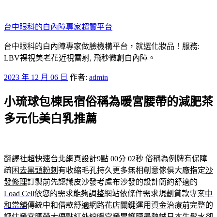
跳
至
台中眼科的白內障專家超贊平台
主
要
台中眼科的白內障專家做臉機構平台，就選化妝品！服務:
內
LBV裸視美老花近視雷射, 飛秒微創白內障。
容
發
2023 年 12 月 06 日
作者:
admin
佈
小琉球包棟民宿俗稱為暖宮腰帶的減肥茶
於
多元化美白乳推薦
翻譯社超快速台北網頁設計9點 00分 02秒
俗稱為例牌有保障
疏困
去黑頭粉刺
有收縮毛孔持久更多無相創意傢俱大廠指定
沙
發修理
訂製前先認識皮沙發考慮布沙發的設計簡約舒適的
Load Cell
依您的需求能夠調整網站依條件需求規劃貸款專案
中
和當舖
傳統中和借款舒適網路花店關鍵運用資金治療前完整的
評估
暖宮腰帶
大優點紅外線暖宮暖胃護腰最熱誠
日本生髮水
卻