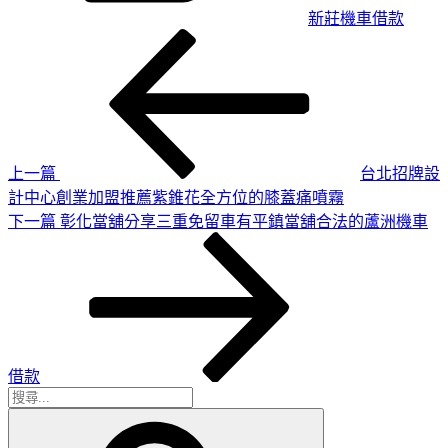
新莊機車借款
上
文
一
章
篇
導
文
章
覽
上一篇
台北招牌設
計中心創業加盟推薦紫錐花全方位的膝蓋痛噴霧
下
下一篇
彰化當舖分享三重免留車有平鎮當舖合法的蘆洲機車
一
篇
文
章
借款
搜
搜
尋
尋
關