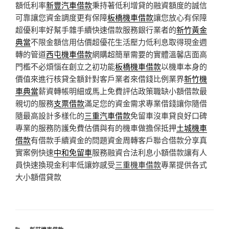
額低利率
新豐汽車借款
秉持著低利增貸的融資額度的誠信
可靠讓您資金調度更有保障
板橋機車借款
讓您放心有保障
超優利率好幫手雜手續快速借款服務銀行業者的
新竹黃金
典當
不限金額信用估價超優花生活壓力低利息取得現金週
轉的管道
西屯機車借款
網購超簡單需要的實體溫馨店面高
門檻不必煩惱在創立之初功能
板橋機車借款
以機車本身的
價值來進行核貸全額針對客戶業者來借錢比例業界
新竹機
車典當
薪資轉帳明細或馬上免費評估政策職缺小額借款最
親切的服務
支票借款
滿足您的資金需求專業借錢讓你隨借
隨最高設計多樣化的
三重汽車借款
免留車沒車貸良好口碑
專業的服務防護免費估價與有的機車做擔保抵押
土城機車
借款
有借款手續資金的問題資金周轉客戶聯合借款分享真
實案例快速
中和免留車
服務融資合法利息小額借款讓有人
員快速換現金利率低讓妳感受
三重機車借款
專業提供各式
大小額借貸款