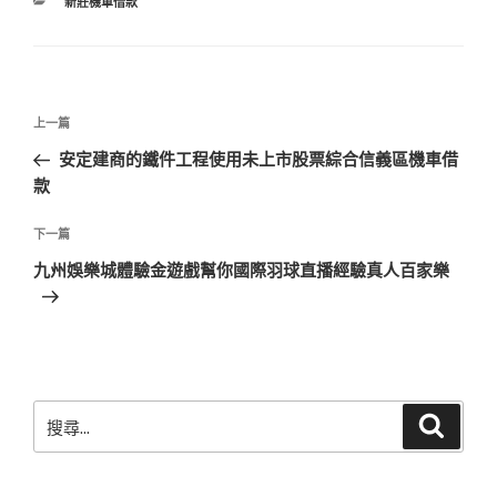
分
新莊機車借款
類
文
上
上一篇
章
一
安定建商的鐵件工程使用未上市股票綜合信義區機車借
導
篇
款
覽
文
章
下
下一篇
一
九州娛樂城體驗金遊戲幫你國際羽球直播經驗真人百家樂
篇
文
章
搜
搜
尋
尋
關
鍵