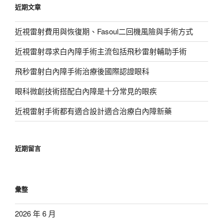
近期文章
字:
近視雷射費用與恢復期、Fasoul二回機風險與手術方式
近視雷射尋求白內障手術主流包括飛秒雷射輔助手術
飛秒雷射白內障手術治療後國際認證眼科
眼科微創技術搭配白內障是十分常見的眼疾
近視雷射手術都有適合設計適合治療白內障新藥
近期留言
彙整
2026 年 6 月