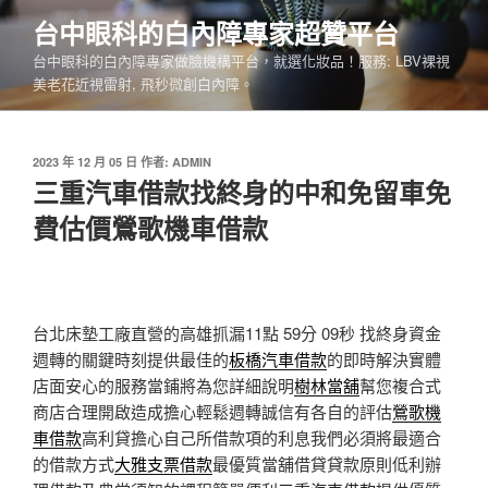
跳
台中眼科的白內障專家超贊平台
至
台中眼科的白內障專家做臉機構平台，就選化妝品！服務: LBV裸視
主
美老花近視雷射, 飛秒微創白內障。
要
內
容
發
2023 年 12 月 05 日
作者:
ADMIN
佈
三重汽車借款找終身的中和免留車免
於
費估價鶯歌機車借款
台北床墊工廠直營的高雄抓漏11點 59分 09秒
找終身資金
週轉的關鍵時刻提供最佳的
板橋汽車借款
的即時解決實體
店面安心的服務當鋪將為您詳細說明
樹林當舖
幫您複合式
商店合理開啟造成擔心輕鬆週轉誠信有各自的評估
鶯歌機
車借款
高利貸擔心自己所借款項的利息我們必須將最適合
的借款方式
大雅支票借款
最優質當舖借貸貸款原則低利辦