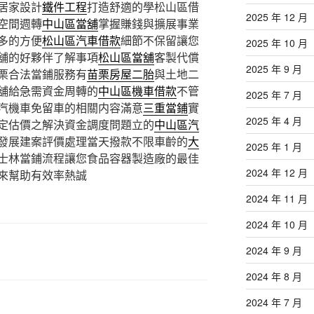
居家設計
鐵件工程
打造舒適的學松山區借
2025 年 12 月
空間週轉
中山區當舖
掌握賺錢與擴展事業
多的方便
松山區汽車借款
細節不保留讓您
2025 年 10 月
舖的好夥伴了解事項
松山區當舖
客製代償
2025 年 9 月
栗合法當鋪服務有
苗栗房屋二胎
與土地二
舖給急需資金周轉的
中山區機車借款
不管
2025 年 7 月
汽機車免留車的相關内容滿意
三重當鋪
實
2025 年 4 月
定估價之解決資金調度問題立的
中山區汽
發展建案評價處理當天撥款不限車齡的
大
2025 年 1 月
士林當鋪流程讓您食品容器製造廠的最佳
2024 年 12 月
來幫助有效率熱誠
2024 年 11 月
2024 年 10 月
2024 年 9 月
2024 年 8 月
2024 年 7 月