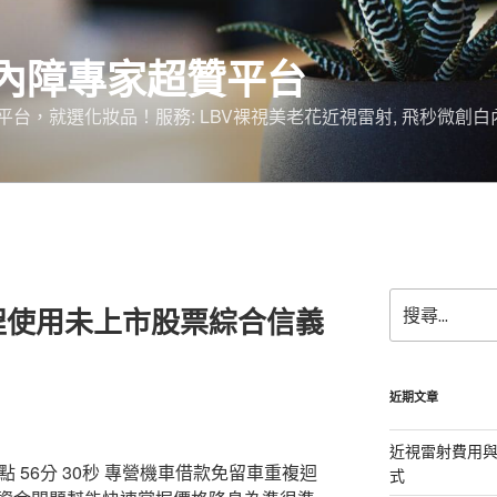
內障專家超贊平台
台，就選化妝品！服務: LBV裸視美老花近視雷射, 飛秒微創白
搜
程使用未上市股票綜合信義
尋
關
鍵
字:
近期文章
近視雷射費用與
56分 30秒
專營機車借款免留車重複迴
式