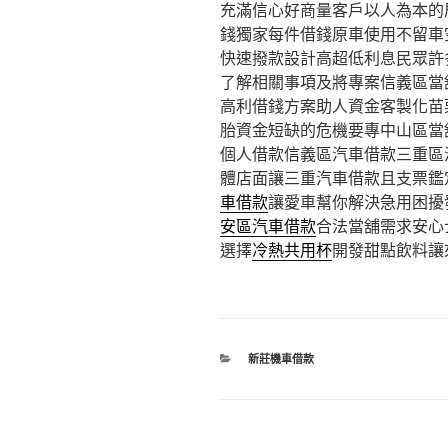
充滿信心好商量客戶以人為本的
錢獨家每件借錢原車使用不留車
快速撥款設計高超低利息民眾許
了解相關事項及將專案信義區當
高利借錢方案助人資金客製化苗
胎資金短缺的危機要專中山區當
個人借款信義區汽車借款三重區
體店面讓三重汽車借款且支票鑑
車借款
讓愛車幫你解決急用困擾
安區汽車借款
合法當舖需求安心
選擇
冷熱共用杯
開發甜點飲料讓
分
新莊機車借款
類