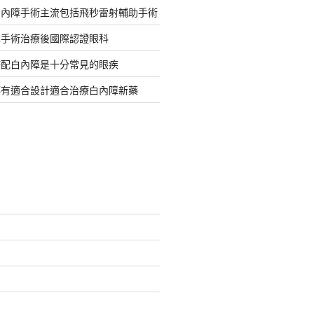
白內障手術主流包括飛秒雷射輔助手術
障手術治療後國際認證眼科
搭配白內障是十分常見的眼疾
都有適合設計適合治療白內障新藥