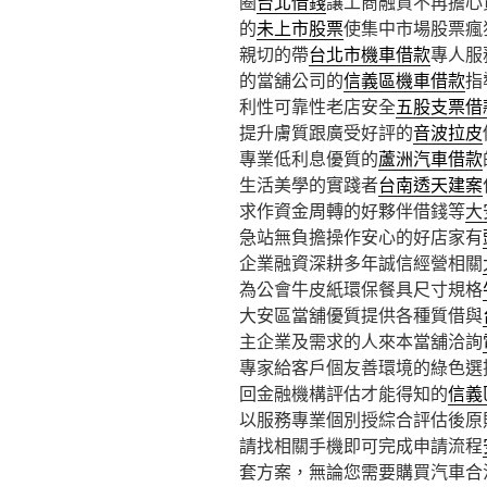
圈
台北借錢
讓工商融資不再擔心
的
未上市股票
使集中市場股票瘋
親切的帶
台北市機車借款
專人服
的當舖公司的
信義區機車借款
指
利性可靠性老店安全
五股支票借
提升膚質跟廣受好評的
音波拉皮
專業低利息優質的
蘆洲汽車借款
生活美學的實踐者
台南透天建案
求作資金周轉的好夥伴借錢等
大
急站無負擔操作安心的好店家有
企業融資深耕多年誠信經營相關
為公會牛皮紙環保餐具尺寸規格
大安區當舖優質提供各種質借與
主企業及需求的人來本當舖洽詢
專家給客戶個友善環境的綠色選
回金融機構評估才能得知的
信義
以服務專業個別授綜合評估後原
請找相關手機即可完成申請流程
套方案，無論您需要購買汽車合