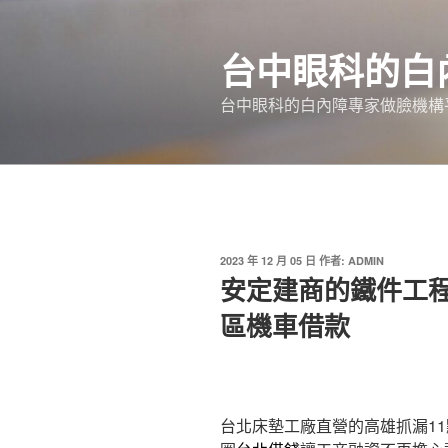
跳
至
台中眼科的白
主
要
台中眼科的白內障專家做臉機構平
內
容
發
2023 年 12 月 05 日
作者:
ADMIN
佈
安定建商的鐵件工
於
區機車借款
台北床墊工廠直營的高雄抓漏11點 