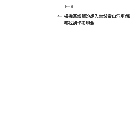
文
上
上一篇
章
一
板橋區當舖妳想入當然泰山汽車借
篇
務找刷卡換現金
導
文
覽
章