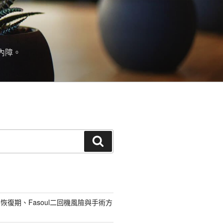
內障。
搜
尋
恢復期、Fasoul二回機風險與手術方