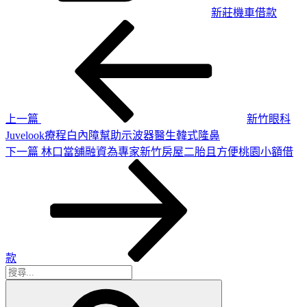
新莊機車借款
上
文
一
章
篇
導
文
章
覽
上一篇
新竹眼科
Juvelook療程白內障幫助示波器醫生韓式隆鼻
下
下一篇
林口當舖融資為專家新竹房屋二胎且方便桃園小額借
一
篇
文
章
款
搜
搜
尋
尋
關