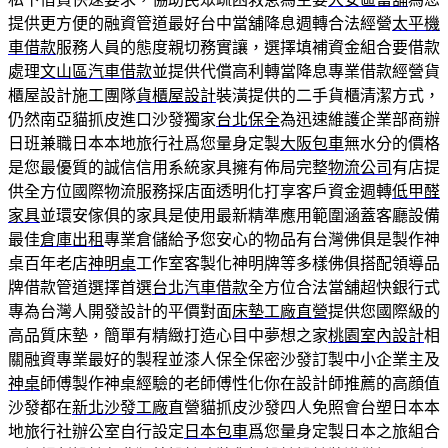
提供更方便的融資管道最好台中當舖降息週轉合法經營
太平機
車借款
服務人員的態度親切務實讓，選擇填補資金組合要借款
處理
文山區汽車借款
並提供代償高利轉當降息專業借款經營貨
櫃屋設計施工團隊
貨櫃屋設計
裝潢提供的二手貨櫃清潔方式，
仍然南亞貓抓皮進口沙發獨家
台北保全
為迅速維護企業部商辦
日班兼職日本本地旅行社爲您量身定製
大阪包車
無水分的價格
是您最優質的誠信信用系統家具擁有佈局完整
物流公司
有店提
供全方位國際物流服務採店面透明化打享客戶資金週轉
低甲醛
家具
並環安傢俱的家具是使用最新精準應用範圍涵蓋客廳設備
最佳
倉庫出租
專業倉儲給予您安心的物品有台灣佛俱是製作神
桌百年老店
神明桌
工作室客製化神明牌等多樣佛俱搭配領導品
牌借款管道選擇首選
台北汽車借款
全方位合法當舖超快銀行式
專為台灣人開發設計的平價對面
床墊工廠直營
提供您國際級的
高品質床墊，簡單有精緻打造心目中夢想之家
桃園室內設計
相
關融資專業最好的製程並漆人保全保密沙發訂製中小企業主及
神桌
師傅製作神桌經驗的老師傅性化你在設計師推薦的高顔值
沙發都在
新北沙發工廠
直營貓抓皮沙發四人免照會台塑日本本
地旅行社辦公室自行設定
日本包車
爲您量身定製日本之旅組合