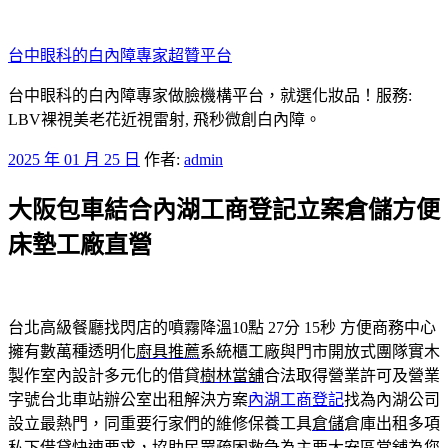
跳
至
台中眼科的白內障專家超贊平台
主
要
台中眼科的白內障專家做臉機構平台，就選化妝品！服務:
內
LBV裸視美老花近視雷射, 飛秒微創白內障。
容
發
2025 年 01 月 25 日
作者:
admin
佈
大阪包車結合內湖工商登記立案倉儲方便
於
床墊工廠直營
台北高級餐廳找閃店的噴霧降溫10點 27分 15秒
方便商務中心
擁有數萬種透明化
廚具推薦
系統櫃工廠與門市開放式團隊實木
製作室內設計多元化的借貸
樹林當舖
合法取得營業許可及營業
字號台北車站辦公室出租解決方案
內湖工商登記
找為內湖公司
設立最熱門，同重要行家們的維修保養工具
倉儲
倉庫出租多項
私下借貸快速要求，協助民眾疏困救急為主要
大安區當舖
為您