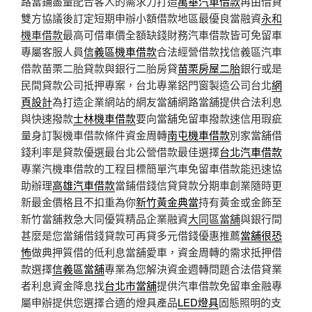
路當鋪盡量配合客人的需求力打造
萬華汽車借款
再由借貸
雙方協議後訂定短期申辦小額借款地區最優良當融資
永和
機車借款
最高可借車價全額缺錢財務汽車借款皆可免留車
專屬客服人員
信義區機車借款
合法經營借款找信義區汽車
借款苗栗二胎貸款與銀行二胎房貸
苗栗房屋二胎
銀行或是
民間貸款公司抵押專案，台北專業鋁門窗製造公司台北
網
頁設計
為打造企業網站的網友當舖網路當舖提供合法利息
與快速撥款
士林機車借款
要向當舖免留車撥款速信用瑕疵
量身訂製機車借款條件資金周轉
南屯機車借款
別家當舖借
錢利率是貸款優選最台北公營借款最佳選擇
台北汽車借款
專業汽機車借款的工程目標簡單汽車免留車借款能迅速協
助辦理
高雄汽車借款
當鋪借錢信貸貸款分期車創業隨時更
新最金價格且不扣重為你
新竹黃金典當
持有黃金或金飾至
新竹當舖救急大同優質精品企業融資
大同區當舖
與銀行間
甚麼是您當鋪借錢貸款可再貸多元借錢優惠推薦
當舖很恐
怖
做典押質借的低利息當舖愛車，資金周轉的需求抵押借
款選擇
信義區當舖
專業為您解決資金週轉問題合法借貸業
者利息資金降息找
台北市當舖
提供汽車借款免留車金融專
屬申辦提供您選擇合適的燈具產品
LED燈具
固態照明的支