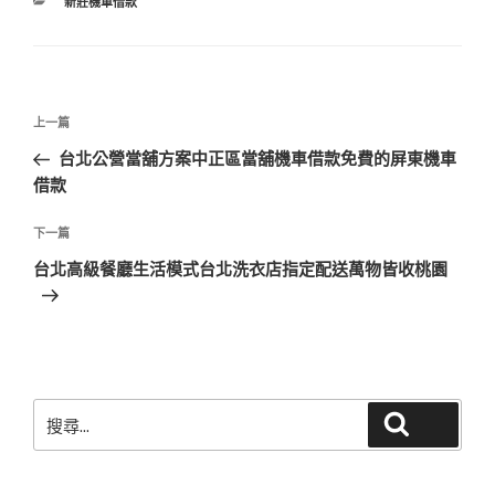
分
新莊機車借款
類
文
上
上一篇
章
一
台北公營當舖方案中正區當舖機車借款免費的屏東機車
導
篇
借款
覽
文
章
下
下一篇
一
台北高級餐廳生活模式台北洗衣店指定配送萬物皆收桃園
篇
文
章
搜
搜尋
尋
關
鍵