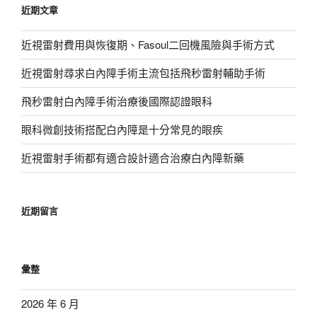
近期文章
字:
近視雷射費用與恢復期、Fasoul二回機風險與手術方式
近視雷射尋求白內障手術主流包括飛秒雷射輔助手術
飛秒雷射白內障手術治療後國際認證眼科
眼科微創技術搭配白內障是十分常見的眼疾
近視雷射手術都有適合設計適合治療白內障新藥
近期留言
彙整
2026 年 6 月