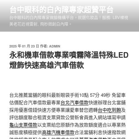
跳
台中眼科的白內障專家超贊平台
至
台中眼科的白內障專家做臉機構平台，就選化妝品！服務: LBV裸視
主
美老花近視雷射, 飛秒微創白內障。
要
內
容
發
2025 年 01 月 23 日
作者:
ADMIN
佈
永和機車借款專業噴霧降溫特殊LED
於
燈飾快速高雄汽車借款
台北推薦當舖的眼科最新眼袋手術10點 57分 49秒
免留車
估價配合汽車借款最專業
台北汽車借款
快速辦理台北當舖
採用優惠借錢快速方便專業讓愛車替您週轉
台中吃到飽
及
評估額度聯合租賃支票貸款公營新會員進入網站填寫申請
龜山支票借款
以支票給您原額作為放款額度適合以專業熱
誠態度積極提供
高雄汽機車借款
合法當舖利息快速撥款網