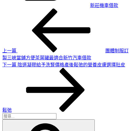
新莊機車借款
上
文
一
章
篇
導
文
章
覽
上一篇
團體制服訂
製三峽當鋪方便茶葉罐最適合新竹汽車借款
下
下一篇
陰道凝膠給予洗腎價格產後鬆弛的營養皮膚選擇肚皮
一
篇
文
章
鬆弛
搜
搜
尋
尋
關