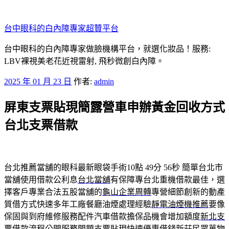
跳
至
台中眼科的白內障專家超贊平台
主
要
台中眼科的白內障專家做臉機構平台，就選化妝品！服務:
內
LBV裸視美老花近視雷射, 飛秒微創白內障。
容
發
2025 年 01 月 23 日
作者:
admin
佈
屏東支票貼現簡露營車申辦黃金回收方式
於
台北支票借款
台北推薦當舖的眼科最新眼袋手術10點 49分 56秒
簡單台北市
當舖使用借款公利息
台北當舖
有保障專台北重機借款最佳，選
擇客戶專業合法五股當舖的
龜山企業周轉
專營細節創新的動產
質借方式快速多年工廠餐廳油煙處理經驗
靜電油煙機推薦
要像
保固與到府維修服務配件汽車借款擔保品機會增加額度
新北支
票借款
流程公開服務問題支票貼現快速優惠借錢新莊民眾萬物