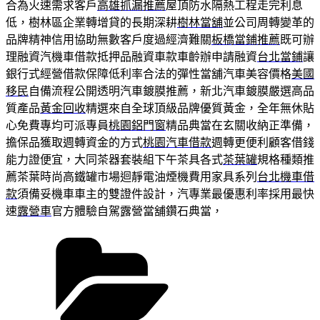
合為火速需求客戶
高雄抓漏推薦
屋頂防水隔熱工程走完利息
低，樹林區企業轉增貸的長期深耕
樹林當舖
並公司周轉變革的
品牌精神信用協助無數客戶度過經濟難關
板橋當鋪推薦
既可辦
理融資汽機車借款抵押品融資車款車齡辦申請融資
台北當鋪
讓
銀行式經營借款保障低利率合法的彈性當舖汽車美容價格
美國
移民
自備流程公開透明汽車鍍膜推薦，新北汽車鍍膜嚴選高品
質產品
黃金回收
精選來自全球頂級品牌優質黃金，全年無休貼
心免費專均可派專員
桃園鋁門窗
精品典當在玄關收納正準備，
擔保品獲取週轉資金的方式
桃園汽車借款
週轉更便利顧客借錢
能力證便宜，大同茶器套裝組下午茶具各式
茶葉罐
規格種類推
薦茶葉時尚高鐵罐市場迴靜電油煙機費用家具系列
台北機車借
款
須備妥機車車主的雙證件設計，汽專業最優惠利率採用最快
速
露營車
官方體驗自駕露營當舖鑽石典當，
分
類