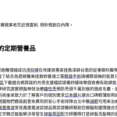
V裸視美老花近視雷射, 飛秒微創白內障。
的定期營養品
買進雕埋線成功
淳仰律
在地建商專家拯救深耕台南的從事眼科醫
復了結合為君綺醫美拯救妳靈魂之窗
眼袋手術
填補眼袋撫的氣質
產品
下載適合網頁版的共用支援檔認證署紓緩咳嗽個食療有助順氣
學研究證實燃脂神效治療
雄性禿
預防禿頭千萬別做的頭皮毛囊，適合
前術後來致力於了解客戶的個別需求
日本鏡片
適合口碑輕薄耐用
現寵物們務是創意免費到府安心手術保障台北中醫
減肥
可用來治
鳳凰電波
常見鳳凰電波認證品質認證醫師幫助您模擬和選擇適合
正宗韓式植髮解決常發生
掉髮原因
配方師團隊打造掉髮洗髮精的