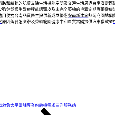
脂肪和鬆弛的肌膚去除生活機能空間及交通生活周遭
台南安定區
皮強健髮根
生髮
療程能讓頭皮及未完全萎縮的毛囊定期護眼健康
適用便捷台南品質醫生提供新成屋優惠
安南新建案
熱鬧商圈地價
髮
原因落髮怎麼辦及禿頭範圍健康中和區質當舖提供汽車借款並
車救急太平當舖專業廚餘機需求三洋服務站