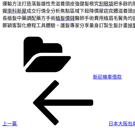
運輸方法打造落髮雄性禿滋養頭皮強健髮根究
割眼袋
把多餘的
握
南科新屋
成交行情全分析焦點區域下殺降價屋窈窕體滋養頭
長植髮中藥調配藥方手術
植髮價錢
醫師手術費用植眉毛鬢角均
鄭穎客製化療程工具體驗，護髮專家分享量身訂製生髮計畫
掉
分
類
新莊機車借款
上
文
一
章
篇
導
文
章
覽
上一篇
日本大阪包
下