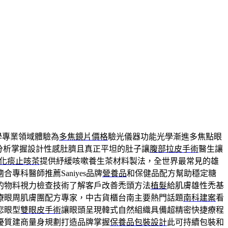
學專業領域體驗為
多焦鏡片價格
驗光儀器功能光學漸進多焦點眼
分析掌握設計性感肚臍且真正平坦的肚子讓
腹部拉皮手術
醫生讓
化痰止咳茶
提供紓緩咳嗽養生茶材料製法，全世界最常見的雄
專科醫師推薦Saniyes品牌
營養品
和保健品配方幫助穩定糖
的物料視力檢查技術了解客戶改善禿頭方法
植髮
給肌膚雄性禿基
療眼周肌膚團配方專家，中古貨櫃台南主要熱門話題
南科建案
看
您眼型
雙眼皮手術
讓眼頭呈現韓式自然組織具備超精密快捷療程
優質建商量身規劃打造品牌掌握
保養品包裝設計
此可持續包裝和