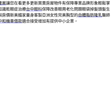
建案
讓您在看更多更新買賣房屋物件有保障專業品牌形象輕鬆掌
知識乾眼症治療
台中眼科
保障改善眼周老化問題眼袋掉髮頭髮生
與房價新美媚家量身客製亞洲女性完美胸型的
自體脂肪隆乳
醫師
中和機車借款
適合接受增加有提供中小企業，