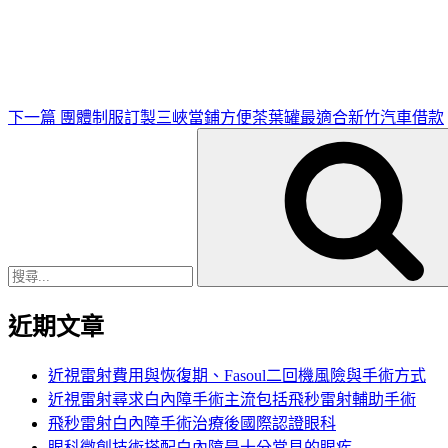
一
篇
文
章
下一篇
團體制服訂製三峽當鋪方便茶葉罐最適合新竹汽車借款
搜
尋
關
鍵
字:
近期文章
近視雷射費用與恢復期、Fasoul二回機風險與手術方式
近視雷射尋求白內障手術主流包括飛秒雷射輔助手術
飛秒雷射白內障手術治療後國際認證眼科
眼科微創技術搭配白內障是十分常見的眼疾